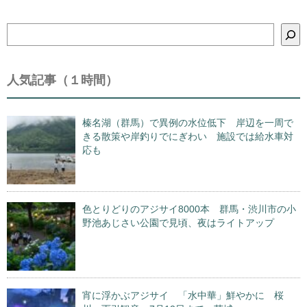
検
索
人気記事（１時間）
榛名湖（群馬）で異例の水位低下 岸辺を一周で
きる散策や岸釣りでにぎわい 施設では給水車対
応も
色とりどりのアジサイ8000本 群馬・渋川市の小
野池あじさい公園で見頃、夜はライトアップ
宵に浮かぶアジサイ 「水中華」鮮やかに 桜