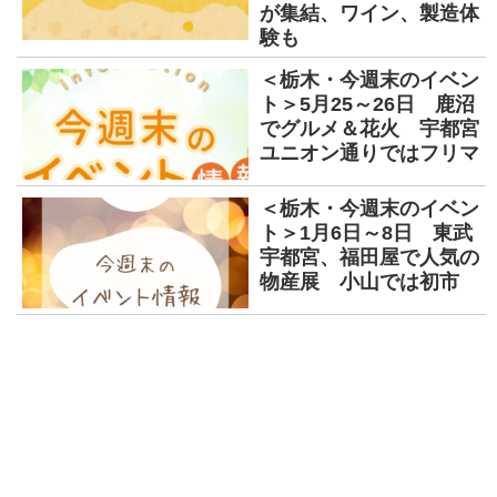
が集結、ワイン、製造体
験も
＜栃木・今週末のイベン
ト＞5月25～26日 鹿沼
でグルメ＆花火 宇都宮
ユニオン通りではフリマ
＜栃木・今週末のイベン
ト＞1月6日～8日 東武
宇都宮、福田屋で人気の
物産展 小山では初市