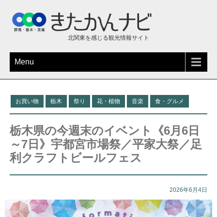
北関東を感じる観光情報サイト
Menu
お買い物
栃木
祭り
花・植物
音楽
食・グルメ
栃木県の今週末のイベント《6月6日
～7日》宇都宮市場祭／平家大祭／足
利クラフトビールフェス
2026年6月4日