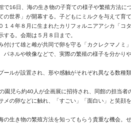
で16日、海の生き物の子育ての様子や繁殖方法に
ての世界」が開幕する。子どもにミルクを与えて育
０１４年８月に生まれたカリフォルニアアシカ「コ
示する。会期は５月８日まで。
み付けて雄と雌が共同で卵を守る「カクレクマノミ
。パネルや映像などで、実際の繁殖の様子を分かり
プールが設置され、形や感触がそれぞれ異なる数種
の園児ら約40人が企画展に招待され、同館の担当者
サメの卵などに触れ、「すごい」「面白い」と笑顔
海の生き物の繁殖方法を知ってもらう貴重な機会。