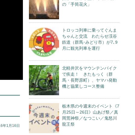
の「手筒花火」
トロッコ列車に乗ってぐんま
ちゃんと交流 わたらせ渓谷
鉄道（群馬･みどり市）が7､9
月に観光列車を運行
北軽井沢をマウンテンバイク
で疾走！ きたもっく（群
馬・長野原町）、ヤマハ発動
機と協業しコース整備
栃木県の今週末のイベント《7
月25日～26日》山あげ祭／真
岡荒神祭／なつこい／鬼怒川
龍王祭
16年1月16日