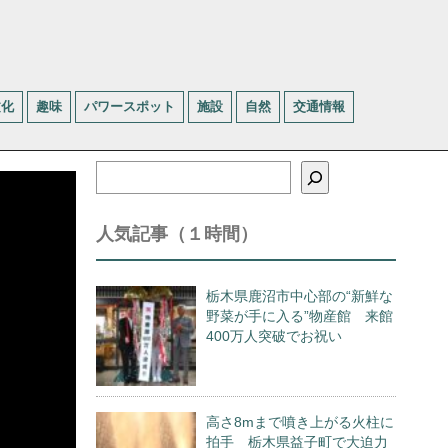
文化
趣味
パワースポット
施設
自然
交通情報
検
索
人気記事（１時間）
栃木県鹿沼市中心部の“新鮮な
野菜が手に入る”物産館 来館
400万人突破でお祝い
高さ8mまで噴き上がる火柱に
拍手 栃木県益子町で大迫力