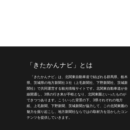
「きたかんナビ」とは
「きたかんナビ」は、北関東自動車道で結ばれる群馬県、栃木
県、茨城県の地方新聞社３社（上毛新聞社、下野新聞社、茨城新
聞社）で共同運営する観光情報サイトです。北関東自動車道が全
線開通し、3県の行き来が手軽となり、北関東圏といったものが
できつつあります。こういった背景の下、3県それぞれの地方
紙、上毛新聞、下野新聞、茨城新聞が協力して、この北関東圏の
魅力を掘り起こし、地方新聞社ならではの取材力を活かしたコン
テンツを提供していきます。