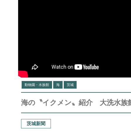
動物園・水族館
海
茨城
海の〝イクメン〟紹介 大洗水族館
茨城新聞