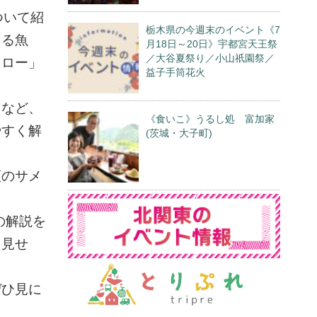
ついて紹
栃木県の今週末のイベント《7
てる魚
月18日～20日》宇都宮天王祭
／大谷夏祭り／小山祇園祭／
タロー」
益子手筒花火
」など、
《食いこ》うるし処 富加家
やすく解
(茨城・大子町)
類のサメ
の解説を
を見せ
ぜひ見に