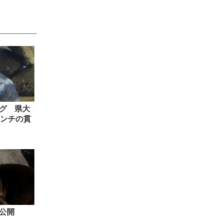
グ 県大
センチの貫
般公開