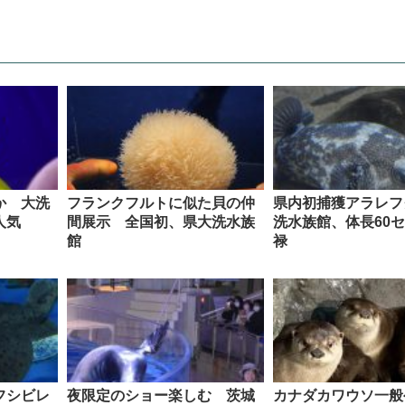
か 大洗
フランクフルトに似た貝の仲
県内初捕獲アラレフ
人気
間展示 全国初、県大洗水族
洗水族館、体長60
館
禄
フシビレ
夜限定のショー楽しむ 茨城
カナダカワウソ一