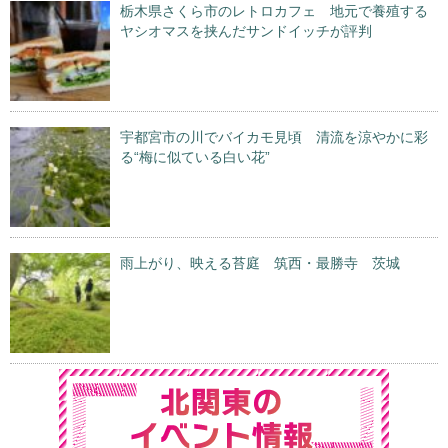
栃木県さくら市のレトロカフェ 地元で養殖する
ヤシオマスを挟んだサンドイッチが評判
宇都宮市の川でバイカモ見頃 清流を涼やかに彩
る“梅に似ている白い花”
雨上がり、映える苔庭 筑西・最勝寺 茨城