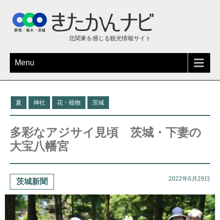
北関東を感じる観光情報サイト
Menu
夏
神社
花・植物
茨城
多彩なアジサイ見頃 茨城・下妻の
大宝八幡宮
2022年6月29日
茨城新聞