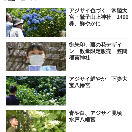
アジサイ色づく 常陸大
宮・鷲子山上神社 1400
株、鮮やかに
御朱印、藤の花デザイ
ン 数量限定販売 笠間
稲荷神社
アジサイ鮮やか 下妻大
宝八幡宮
青や白、アジサイ見頃
水戸八幡宮