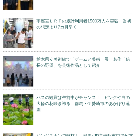
宇都宮ＬＲＴの累計利用者1500万人を突破 当初
の想定より7カ月早く
栃木県立美術館で「ゲームと美術」展 名作「信
長の野望」を芸術作品として紹介
ハスの観賞は午前中がチャンス！ ピンクや白の
大輪の花咲き誇る 群馬・伊勢崎市のあかぼり蓮
園
ジンギスカンで乾杯！ 群馬･JR高崎駅東口でビア