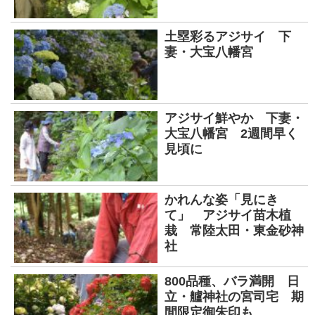
土塁彩るアジサイ 下
妻・大宝八幡宮
アジサイ鮮やか 下妻・
大宝八幡宮 2週間早く
見頃に
かれんな姿「見にき
て」 アジサイ苗木植
栽 常陸太田・東金砂神
社
800品種、バラ満開 日
立・艫神社の宮司宅 期
間限定御朱印も