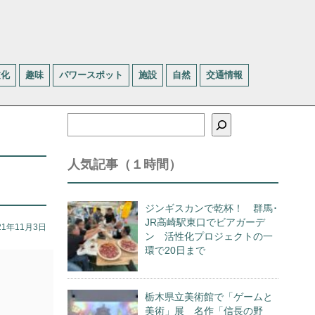
文化
趣味
パワースポット
施設
自然
交通情報
検
索
人気記事（１時間）
ジンギスカンで乾杯！ 群馬･
JR高崎駅東口でビアガーデ
21年11月3日
ン 活性化プロジェクトの一
環で20日まで
栃木県立美術館で「ゲームと
美術」展 名作「信長の野