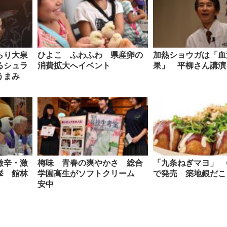
らり大泉
ひよこ ふわふわ 県産卵の
加熱ショウガは「血
るシュラ
消費拡大へイベント
果」 平柳さん講演
うまみ
激辛・激
梅味 青春の爽やかさ 総合
「九条ねぎマヨ」 
挙 館林
学園高生がソフトクリーム
で発売 築地銀だこ
安中