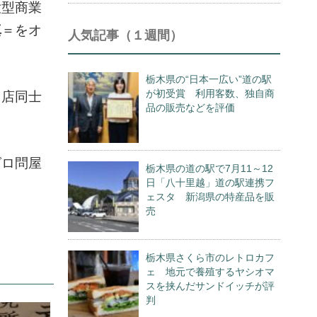
大型商業
真
＝をオ
人気記事（１週間）
栃木県の“日本一広い”道の駅
が初受賞 利用客数、独自商
し店同士
品の販売などを評価
グロ問屋
栃木県の道の駅で7月11～12
日「八十里越」道の駅連携フ
ェスタ 新潟県の特産品を販
売
栃木県さくら市のレトロカフ
ェ 地元で養殖するヤシオマ
スを挟んだサンドイッチが評
判