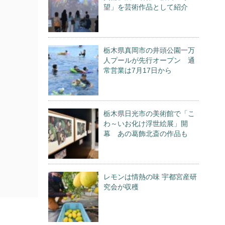
望」を芸術作品として紹介
栃木県真岡市の井頭公園一万
人プールが先行オープン 通
常営業は7月17日から
栃木県日光市の美術館で「こ
わ～いお化け浮世絵展」開
幕 あの葛飾北斎の作品も
レモンは情熱の味 宇都宮産研
究会が収穫