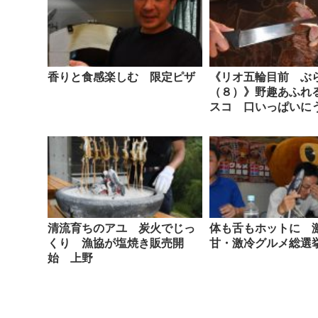
香りと食感楽しむ 限定ピザ
《リオ五輪目前 ぶ
（８）》野趣あふれ
スコ 口いっぱいに
清流育ちのアユ 炭火でじっ
体も舌もホットに 
くり 漁協が塩焼き販売開
甘・激冷グルメ総選
始 上野