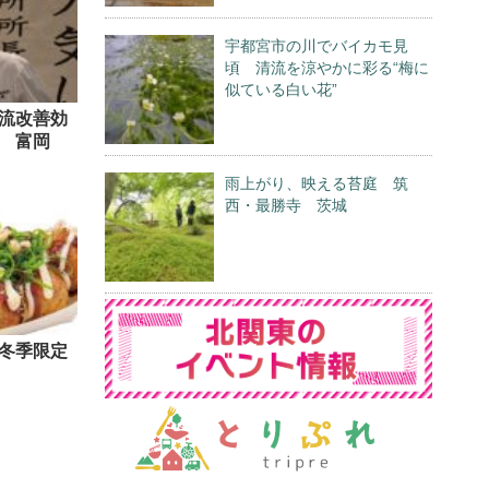
宇都宮市の川でバイカモ見
頃 清流を涼やかに彩る“梅に
似ている白い花”
流改善効
 富岡
雨上がり、映える苔庭 筑
西・最勝寺 茨城
冬季限定