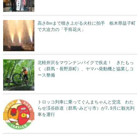
高さ8mまで噴き上がる火柱に拍手 栃木県益子町
で大迫力の「手筒花火」
北軽井沢をマウンテンバイクで疾走！ きたもっ
く（群馬・長野原町）、ヤマハ発動機と協業しコ
ース整備
トロッコ列車に乗ってぐんまちゃんと交流 わた
らせ渓谷鉄道（群馬･みどり市）が7､9月に観光列
車を運行