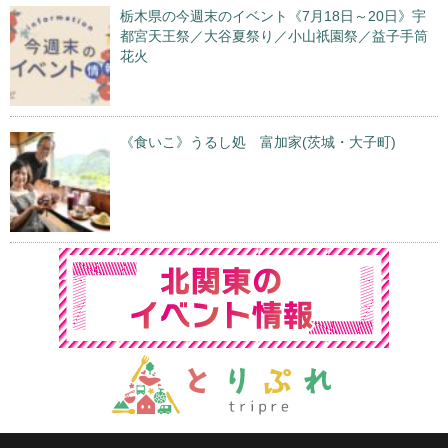
栃木県の今週末のイベント《7月18日～20日》宇
都宮天王祭／大谷夏祭り／小山祇園祭／益子手筒
花火
《食いこ》うるし処 富加家(茨城・大子町)