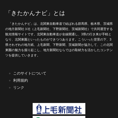
「きたかんナビ」とは
「きたかんナビ」は、北関東自動車道で結ばれる群馬県、栃木県、茨城県
の地方新聞社３社（上毛新聞社、下野新聞社、茨城新聞社）で共同運営する
観光情報サイトです。北関東自動車道が全線開通し、3県の行き来が手軽と
なり、北関東圏といったものができつつあります。こういった背景の下、3
県それぞれの地方紙、上毛新聞、下野新聞、茨城新聞が協力して、この北関
東圏の魅力を掘り起こし、地方新聞社ならではの取材力を活かしたコンテン
ツを提供していきます。
このサイトについて
利用規約
リンク