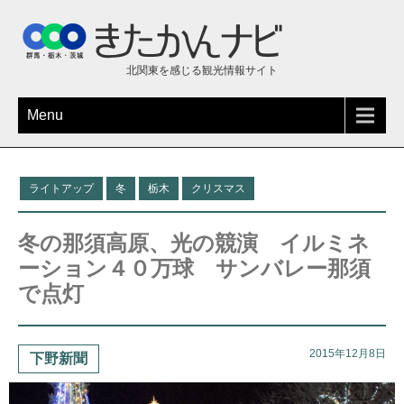
北関東を感じる観光情報サイト
Menu
ライトアップ
冬
栃木
クリスマス
冬の那須高原、光の競演 イルミネ
ーション４０万球 サンバレー那須
で点灯
2015年12月8日
下野新聞