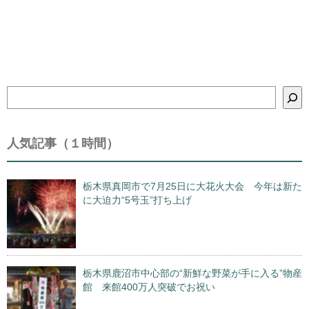
検
索
人気記事（１時間）
栃木県真岡市で7月25日に大花火大会 今年は新た
に大迫力“5号玉”打ち上げ
栃木県鹿沼市中心部の“新鮮な野菜が手に入る”物産
館 来館400万人突破でお祝い