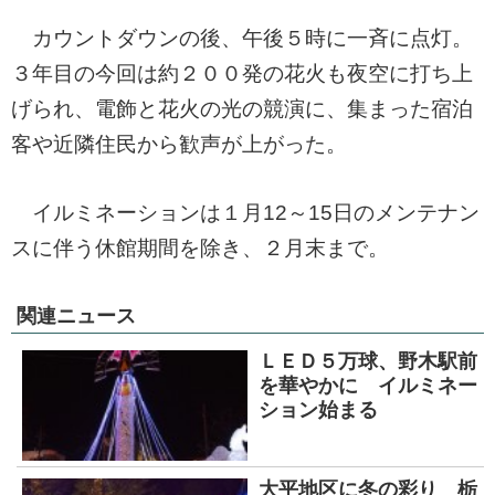
カウントダウンの後、午後５時に一斉に点灯。
３年目の今回は約２００発の花火も夜空に打ち上
げられ、電飾と花火の光の競演に、集まった宿泊
客や近隣住民から歓声が上がった。
イルミネーションは１月12～15日のメンテナン
スに伴う休館期間を除き、２月末まで。
関連ニュース
ＬＥＤ５万球、野木駅前
を華やかに イルミネー
ション始まる
大平地区に冬の彩り 栃