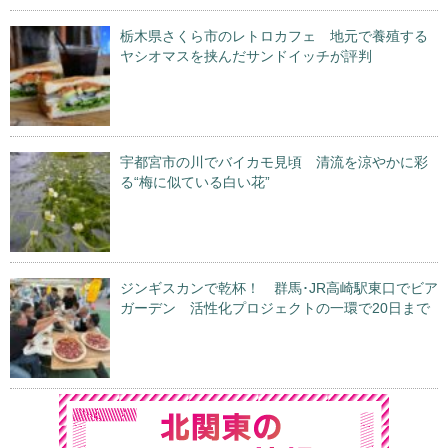
栃木県さくら市のレトロカフェ 地元で養殖する
ヤシオマスを挟んだサンドイッチが評判
宇都宮市の川でバイカモ見頃 清流を涼やかに彩
る“梅に似ている白い花”
ジンギスカンで乾杯！ 群馬･JR高崎駅東口でビア
ガーデン 活性化プロジェクトの一環で20日まで