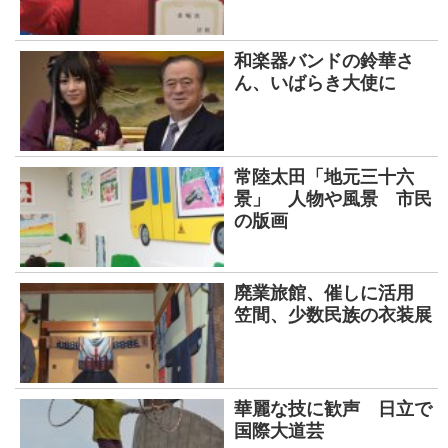
和楽器バンドの鈴華さ
ん、いばらき大使に
常陸太田「地元三十六
景」 人物や風景 市民
の版画
廃業旅館、催しに活用
笠間、少数民族の衣装展
華麗な技に歓声 日立で
国際大道芸