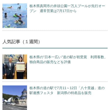
栃木県真岡市の井頭公園一万人プールが先行オー
プン 通常営業は7月17日から
人気記事（１週間）
栃木県の“日本一広い”道の駅が初受賞 利用客数、
独自商品の販売などを評価
栃木県の道の駅で7月11～12日「八十里越」道の
駅連携フェスタ 新潟県の特産品を販売