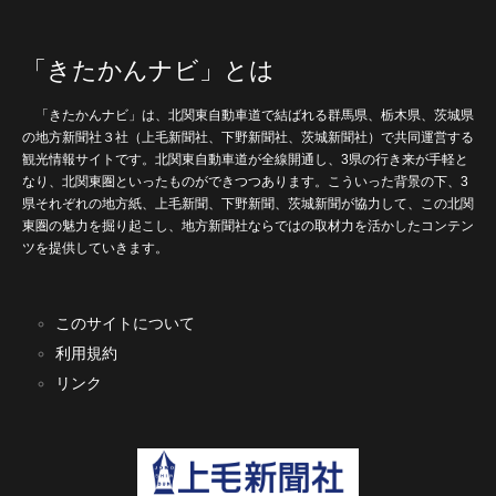
「きたかんナビ」とは
「きたかんナビ」は、北関東自動車道で結ばれる群馬県、栃木県、茨城県
の地方新聞社３社（上毛新聞社、下野新聞社、茨城新聞社）で共同運営する
観光情報サイトです。北関東自動車道が全線開通し、3県の行き来が手軽と
なり、北関東圏といったものができつつあります。こういった背景の下、3
県それぞれの地方紙、上毛新聞、下野新聞、茨城新聞が協力して、この北関
東圏の魅力を掘り起こし、地方新聞社ならではの取材力を活かしたコンテン
ツを提供していきます。
このサイトについて
利用規約
リンク