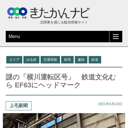
北関東を感じる観光情報サイト
Menu
エリア
ゆる鉄
交通情報
群馬
趣味
鉄道
謎の「横川運転区号」 鉄道文化む
ら EF63にヘッドマーク
2021年3月10日
上毛新聞