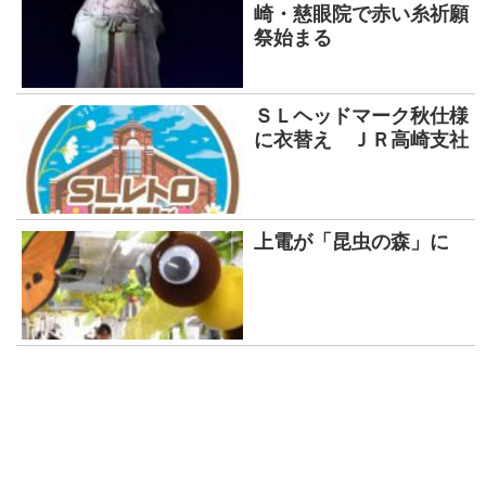
崎・慈眼院で赤い糸祈願
祭始まる
ＳＬヘッドマーク秋仕様
に衣替え ＪＲ高崎支社
上電が「昆虫の森」に