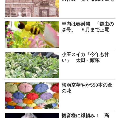
車内は春満開 「昆虫の
森号」 ５月まで上電
小玉スイカ「今年も甘
い」 太田・藪塚
梅雨空華やか550本の傘
の花
観音様に縁頼み！ 高