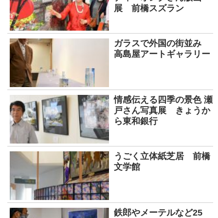
展 前橋スズラン
ガラスで外国の街並み
高島屋アートギャラリー
情感伝える四季の景色 瀬
戸さん写真展 きょうか
ら東和銀行
うごく立体紙芝居 前橋
文学館
鉄郎やメーテルなど25