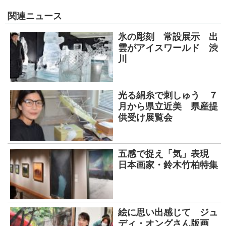
関連ニュース
氷の彫刻 常設展示 出
雲がアイスワールド 渋
川
光る絹糸で刺しゅう ７
月から県立近美 県産提
供受け展覧会
五感で捉え「気」表現
日本画家・鈴木竹柏特集
絵に思い出感じて ジュ
ディ・オングさん版画