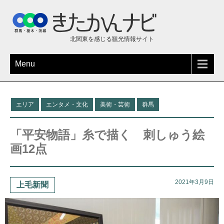
北関東を感じる観光情報サイト
Menu
エリア
エンタメ・文化
美術・芸術
群馬
「平安物語」糸で描く 刺しゅう絵
画12点
2021年3月9日
上毛新聞