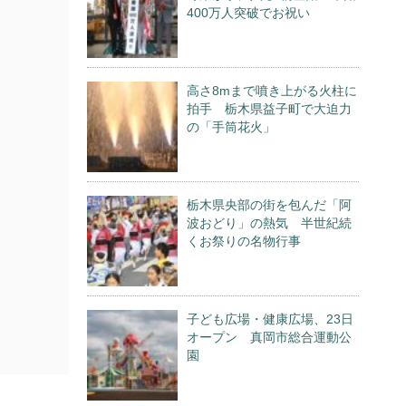
400万人突破でお祝い
高さ8mまで噴き上がる火柱に
拍手 栃木県益子町で大迫力
の「手筒花火」
栃木県央部の街を包んだ「阿
波おどり」の熱気 半世紀続
くお祭りの名物行事
子ども広場・健康広場、23日
オープン 真岡市総合運動公
園