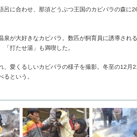
呂に合わせ、那須どうぶつ王国のカピバラの森に2
温泉が大好きなカピバラ。数匹が飼育員に誘導され
、「打たせ湯」も満喫した。
、愛くるしいカピバラの様子を撮影。冬至の12月21
べるという。