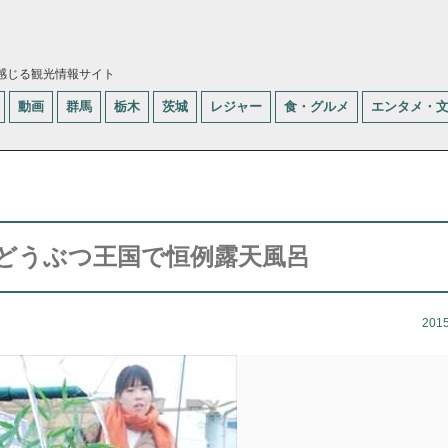
感じる観光情報サイト
動画
群馬
栃木
茨城
レジャー
食・グルメ
エンタメ・
どうぶつ王国で恒例露天風呂
201