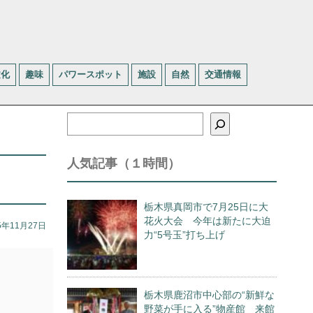
文化
趣味
パワースポット
施設
自然
交通情報
検
索
人気記事（１時間）
栃木県真岡市で7月25日に大
花火大会 今年は新たに大迫
5年11月27日
力“5号玉”打ち上げ
栃木県鹿沼市中心部の“新鮮な
野菜が手に入る”物産館 来館