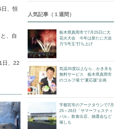
6日、恒
人気記事（１週間）
栃木県真岡市で7月25日に大
ると、自
花火大会 今年は新たに大迫
力“5号玉”打ち上げ
日、22
気温35度以上なら…かき氷を
無料サービス 栃木県真岡市
のゴルフ場で“夏応援”企画
宇都宮市のアークタウンで7月
25～26日「サマーフェスティ
バル」飲食出店、抽選会など
催しも