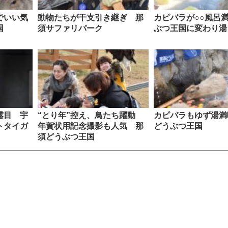
でいい気
動物たちが干支引き継ぎ 那
カピバラが○○風呂
国
須サファリパーク
ぶつ王国に変わり湯
露目 宇
“とり年”控え、鳥たち躍動
カピバラもゆず湯満
トタイガ
年賀状用記念撮影も人気 那
どうぶつ王国
須どうぶつ王国