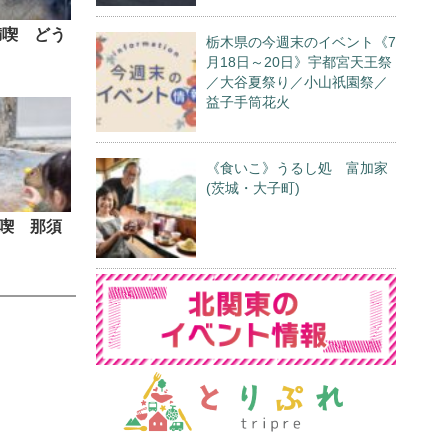
満喫 どう
栃木県の今週末のイベント《7
月18日～20日》宇都宮天王祭
／大谷夏祭り／小山祇園祭／
益子手筒花火
《食いこ》うるし処 富加家
(茨城・大子町)
喫 那須