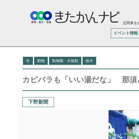
北関東を
イベント情報
冬
動物
動物園・水族館
栃木
カピバラも「いい湯だな」 那須
下野新聞