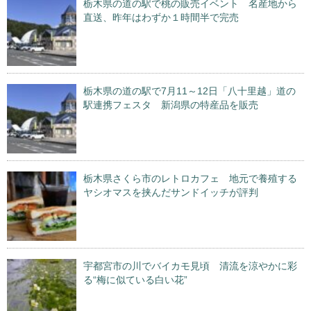
栃木県の道の駅で桃の販売イベント 名産地から
直送、昨年はわずか１時間半で完売
栃木県の道の駅で7月11～12日「八十里越」道の
駅連携フェスタ 新潟県の特産品を販売
栃木県さくら市のレトロカフェ 地元で養殖する
ヤシオマスを挟んだサンドイッチが評判
宇都宮市の川でバイカモ見頃 清流を涼やかに彩
る“梅に似ている白い花”