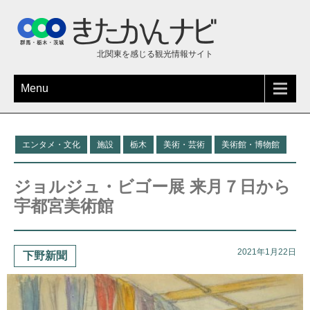
北関東を感じる観光情報サイト
Menu
エンタメ・文化
施設
栃木
美術・芸術
美術館・博物館
ジョルジュ・ビゴー展 来月７日から
宇都宮美術館
2021年1月22日
下野新聞