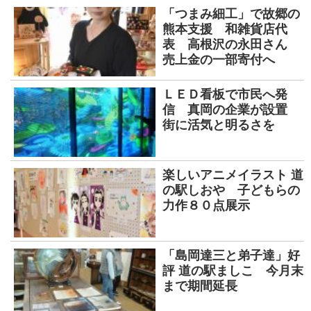
「つまみ細工」で故郷の
熊本支援 和雑貨店代
表 高根沢の永田さん
売上金の一部寄付へ
ＬＥＤ看板で市民へ発
信 真岡の企業が設置
街に活気と明るさを
楽しいアニメイラスト 道
の駅しおや 子どもらの
力作８０点展示
「島岡達三と弟子達」好
評 道の駅ましこ 今月末
まで期間延長