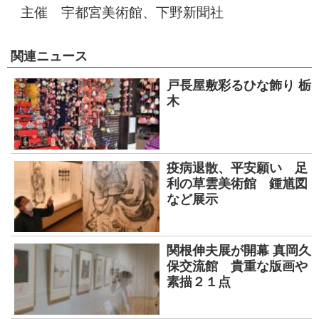
主催 宇都宮美術館、下野新聞社
関連ニュース
戸長屋敷彩るひな飾り 栃
木
疫病退散、平安願い 足
利の草雲美術館 鍾馗図
など展示
関根伸夫展が開幕 真岡久
保交流館 貴重な版画や
素描２１点