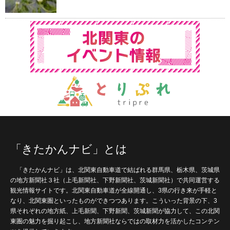
「きたかんナビ」とは
「きたかんナビ」は、北関東自動車道で結ばれる群馬県、栃木県、茨城県
の地方新聞社３社（上毛新聞社、下野新聞社、茨城新聞社）で共同運営する
観光情報サイトです。北関東自動車道が全線開通し、3県の行き来が手軽と
なり、北関東圏といったものができつつあります。こういった背景の下、3
県それぞれの地方紙、上毛新聞、下野新聞、茨城新聞が協力して、この北関
東圏の魅力を掘り起こし、地方新聞社ならではの取材力を活かしたコンテン