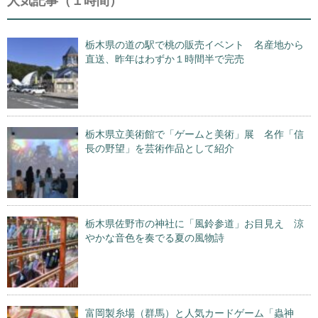
人気記事（１時間）
栃木県の道の駅で桃の販売イベント 名産地から
直送、昨年はわずか１時間半で完売
栃木県立美術館で「ゲームと美術」展 名作「信
長の野望」を芸術作品として紹介
栃木県佐野市の神社に「風鈴参道」お目見え 涼
やかな音色を奏でる夏の風物詩
富岡製糸場（群馬）と人気カードゲーム「蟲神