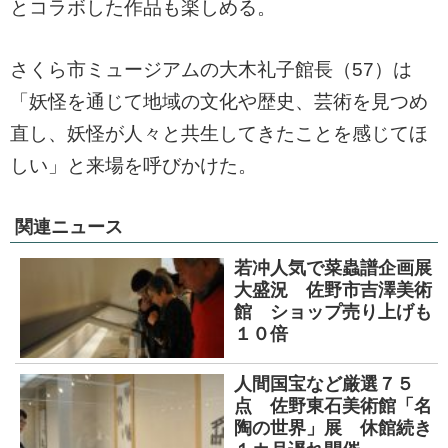
とコラボした作品も楽しめる。
さくら市ミュージアムの大木礼子館長（57）は
「妖怪を通じて地域の文化や歴史、芸術を見つめ
直し、妖怪が人々と共生してきたことを感じてほ
しい」と来場を呼びかけた。
関連ニュース
若冲人気で菜蟲譜企画展
大盛況 佐野市吉澤美術
館 ショップ売り上げも
１０倍
人間国宝など厳選７５
点 佐野東石美術館「名
陶の世界」展 休館続き