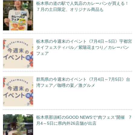
栃木県の道の駅で人気店のカレーパンが買える！
７月の土日限定、オリジナル商品も
栃木県の今週末のイベント《7月4日～5日》宇都宮
タイフェスティバル／紫陽花まつり／カレーパン
フェア
群馬県の今週末のイベント《7月4日～7月5日》台
湾フェア／咖哩の宴／激グルメ
栃木県那須町のGOOD NEWSで“肉フェス”開催 7
月4～5日に県内外26店舗が出店