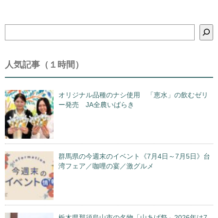
検
索
人気記事（１時間）
オリジナル品種のナシ使用 「恵水」の飲むゼリ
ー発売 JA全農いばらき
群馬県の今週末のイベント《7月4日～7月5日》台
湾フェア／咖哩の宴／激グルメ
栃木県那須烏山市の名物「山あげ祭」2026年は7