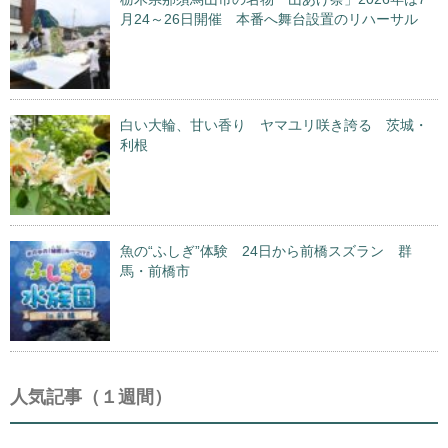
月24～26日開催 本番へ舞台設置のリハーサル
白い大輪、甘い香り ヤマユリ咲き誇る 茨城・
利根
魚の“ふしぎ”体験 24日から前橋スズラン 群
馬・前橋市
人気記事（１週間）