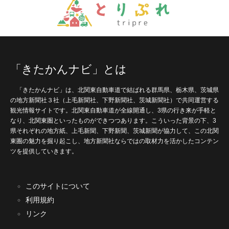
「きたかんナビ」とは
「きたかんナビ」は、北関東自動車道で結ばれる群馬県、栃木県、茨城県
の地方新聞社３社（上毛新聞社、下野新聞社、茨城新聞社）で共同運営する
観光情報サイトです。北関東自動車道が全線開通し、3県の行き来が手軽と
なり、北関東圏といったものができつつあります。こういった背景の下、3
県それぞれの地方紙、上毛新聞、下野新聞、茨城新聞が協力して、この北関
東圏の魅力を掘り起こし、地方新聞社ならではの取材力を活かしたコンテン
ツを提供していきます。
このサイトについて
利用規約
リンク