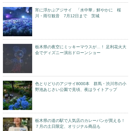
宵に浮かぶアジサイ 「水中華」鮮やかに 桜
川・雨引観音 7月12日まで 茨城
栃木県の夜空にミッキーマウスが…！ 足利花火大
会でディズニー演出ドローンショー
色とりどりのアジサイ8000本 群馬・渋川市の小
野池あじさい公園で見頃、夜はライトアップ
栃木県の道の駅で人気店のカレーパンが買える！
７月の土日限定、オリジナル商品も