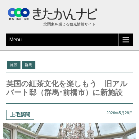
北関東を感じる観光情報サイト
Menu
施設
群馬
英国の紅茶文化を楽しもう 旧アル
バート邸（群馬･前橋市）に新施設
2026年5月28日
上毛新聞