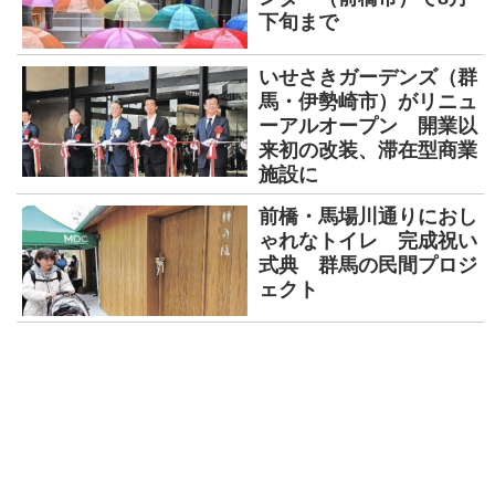
下旬まで
いせさきガーデンズ（群
馬・伊勢崎市）がリニュ
ーアルオープン 開業以
来初の改装、滞在型商業
施設に
前橋・馬場川通りにおし
ゃれなトイレ 完成祝い
式典 群馬の民間プロジ
ェクト