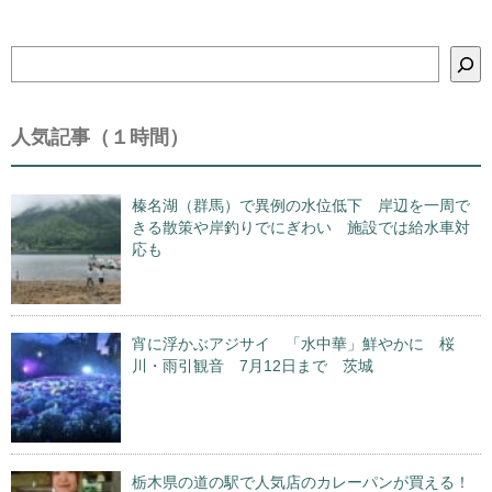
検
索
人気記事（１時間）
榛名湖（群馬）で異例の水位低下 岸辺を一周で
きる散策や岸釣りでにぎわい 施設では給水車対
応も
宵に浮かぶアジサイ 「水中華」鮮やかに 桜
川・雨引観音 7月12日まで 茨城
栃木県の道の駅で人気店のカレーパンが買える！