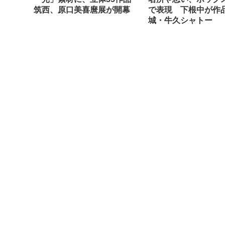
筑西、原口美喜麿展が開幕
で表現 下根中が作
城・牛久シャトー