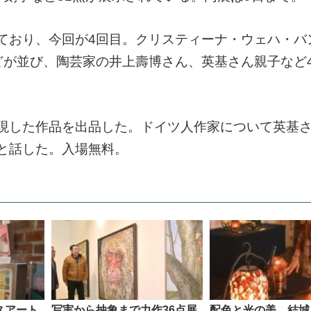
ており、今回が4回目。クリスティーナ・ウェハ・バ
どが並び、陶芸家の井上壽博さん、英基さん親子など
現した作品を出品した。ドイツ人作家について英基
と話した。入場無料。
スアート
写実から抽象まで力作36点展
配色と光の美 結城