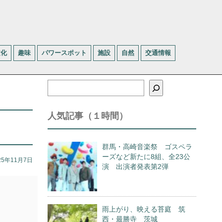
文化
趣味
パワースポット
施設
自然
交通情報
検
索
人気記事（１時間）
群馬・高崎音楽祭 ゴスペラ
ーズなど新たに8組、全23公
25年11月7日
演 出演者発表第2弾
雨上がり、映える苔庭 筑
西・最勝寺 茨城