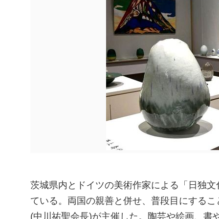
茨城県内とドイツの美術作家による「日独文
ている。両国の親善と併せ、普段目にするこ
(中川祐聖会長)が主催した。陶芸や絵画、書