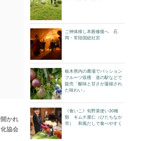
ご神体移し本殿修復へ 石
岡・常陸国総社宮
栃木県内の農場でパッション
フルーツ収穫 道の駅などで
販売「酸味と甘さが凝縮され
た味わい」
《食いこ》旬野菜使い30種
類 キムチ屋仁（ひたちなか
で開かれ
市） 和風だしで食べやすく
文化協会