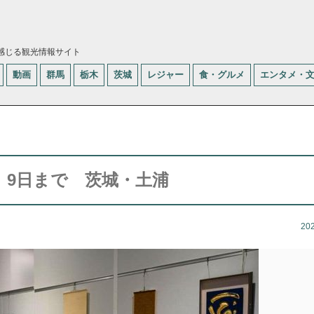
感じる観光情報サイト
動画
群馬
栃木
茨城
レジャー
食・グルメ
エンタメ・
 9日まで 茨城・土浦
20