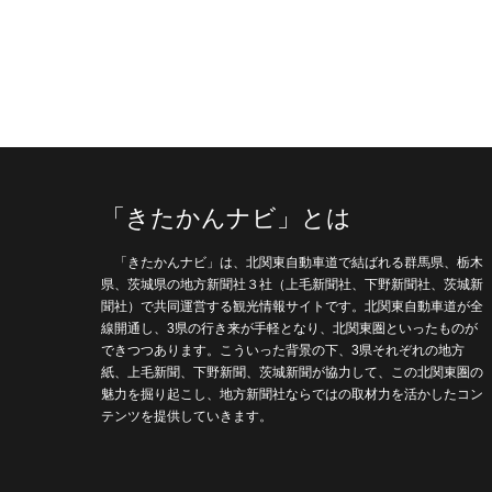
「きたかんナビ」とは
「きたかんナビ」は、北関東自動車道で結ばれる群馬県、栃木
県、茨城県の地方新聞社３社（上毛新聞社、下野新聞社、茨城新
聞社）で共同運営する観光情報サイトです。北関東自動車道が全
線開通し、3県の行き来が手軽となり、北関東圏といったものが
できつつあります。こういった背景の下、3県それぞれの地方
紙、上毛新聞、下野新聞、茨城新聞が協力して、この北関東圏の
魅力を掘り起こし、地方新聞社ならではの取材力を活かしたコン
テンツを提供していきます。