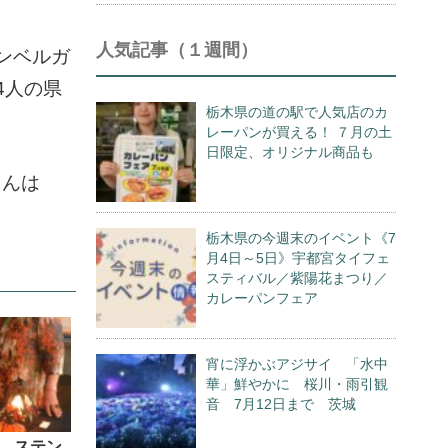
人気記事（１週間）
ンベルガ
4人の県
栃木県の道の駅で人気店のカ
レーパンが買える！ ７月の土
日限定、オリジナル商品も
さんは
栃木県の今週末のイベント《7
月4日～5日》宇都宮タイフェ
スティバル／紫陽花まつり／
カレーパンフェア
宵に浮かぶアジサイ 「水中
華」鮮やかに 桜川・雨引観
音 7月12日まで 茨城
 ステン