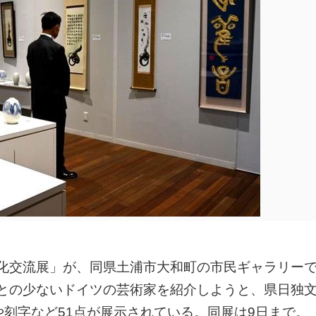
化交流展」が、同県土浦市大和町の市民ギャラリー
との少ないドイツの芸術家を紹介しようと、県日独
や刻字など51点が展示されている。同展は9日まで。