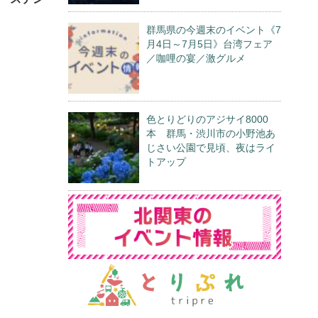
群馬県の今週末のイベント《7
月4日～7月5日》台湾フェア
／咖哩の宴／激グルメ
色とりどりのアジサイ8000
本 群馬・渋川市の小野池あ
じさい公園で見頃、夜はライ
トアップ