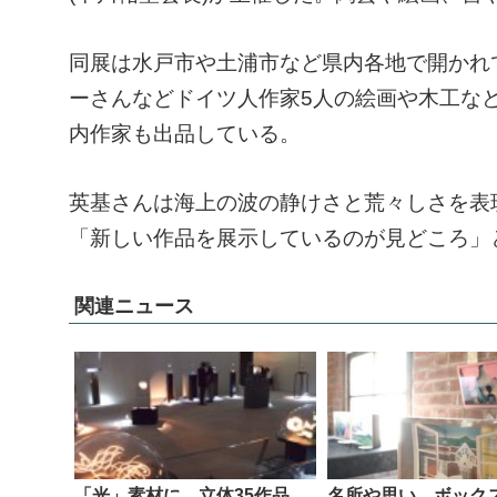
同展は水戸市や土浦市など県内各地で開かれ
ーさんなどドイツ人作家5人の絵画や木工な
内作家も出品している。
英基さんは海上の波の静けさと荒々しさを表
「新しい作品を展示しているのが見どころ」
関連ニュース
「光」素材に、立体35作品
名所や思い、ボック