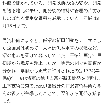
料館で開かれている。開発以前の沼の姿や、開発
を巡る地元の争い、開発後の維持や管理の苦労が
しのばれる貴重な資料を展示している。同展は9
月15日まで。
同資料館によると、飯沼の新田開発をテーマにし
た企画展は初めて。人々は魚や水草の収穫など、
沼の恵みを受けて暮らしていた。干拓計画は江戸
初期から幾度も浮上したが、地元の間でも賛否が
分かれ、幕府から正式に許可されたのは1724(享
保9)年。8代将軍の徳川吉宗が新田開発を奨励し、
土木技術に秀でた紀伊国出身の井沢弥惣兵衛ら幕
府の役人が主導したことで、翌年から開発が始ま
った。