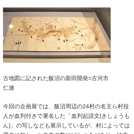
古地図に記された飯沼の新田開発=古河市
仁連
今回の企画展では、飯沼周辺の24村の名主ら村役
人が血判付きで署名した「血判起請文(きしょうも
ん)」の写しなども展示しているが、村によっては