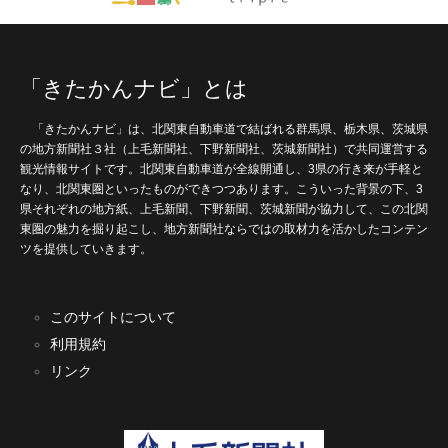
「きたかんナビ」とは
「きたかんナビ」は、北関東自動車道で結ばれる群馬県、栃木県、茨城県
の地方新聞社３社（上毛新聞社、下野新聞社、茨城新聞社）で共同運営する
観光情報サイトです。北関東自動車道が全線開通し、3県の行き来が手軽と
なり、北関東圏といったものができつつあります。こういった背景の下、3
県それぞれの地方紙、上毛新聞、下野新聞、茨城新聞が協力して、この北関
東圏の魅力を掘り起こし、地方新聞社ならではの取材力を活かしたコンテン
ツを提供していきます。
このサイトについて
利用規約
リンク