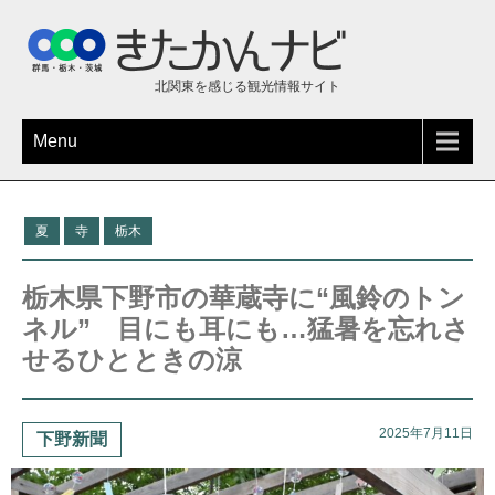
北関東を感じる観光情報サイト
Menu
夏
寺
栃木
栃木県下野市の華蔵寺に“風鈴のトン
ネル” 目にも耳にも…猛暑を忘れさ
せるひとときの涼
2025年7月11日
下野新聞