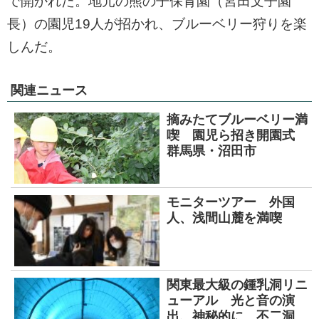
で開かれた。地元の熊の子保育園（宮田文子園
長）の園児19人が招かれ、ブルーベリー狩りを楽
しんだ。
関連ニュース
摘みたてブルーベリー満
喫 園児ら招き開園式
群馬県・沼田市
モニターツアー 外国
人、浅間山麓を満喫
関東最大級の鍾乳洞リニ
ューアル 光と音の演
出、神秘的に 不二洞