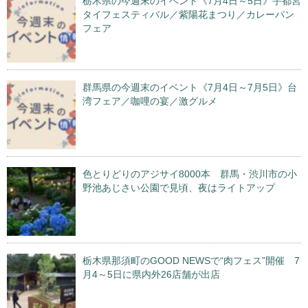
栃木県の今週末のイベント《7月4日～5日》宇都宮
タイフェスティバル／紫陽花まつり／カレーパン
フェア
群馬県の今週末のイベント《7月4日～7月5日》台
湾フェア／咖哩の宴／激グルメ
色とりどりのアジサイ8000本 群馬・渋川市の小
野池あじさい公園で見頃、夜はライトアップ
栃木県那須町のGOOD NEWSで“肉フェス”開催 7
月4～5日に県内外26店舗が出店