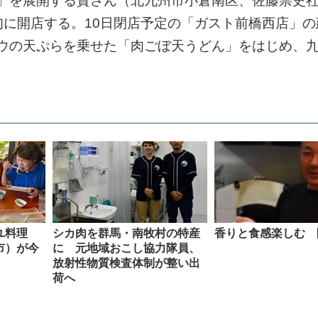
」を展開する資さん（北九州市小倉南区、佐藤崇史
旬に開店する。10日閉店予定の「ガスト前橋西店」の
ウの天ぷらを乗せた「肉ごぼ天うどん」をはじめ、
アユ料理
シカ肉を群馬・南牧村の特産
香りと食感楽しむ 
市）が今
に 元地域おこし協力隊員、
放射性物質検査体制が整い出
荷へ