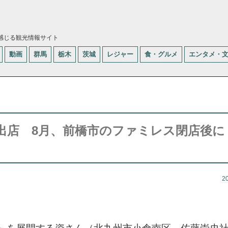
感じる観光情報サイト
動画
群馬
栃木
茨城
レジャー
食・グルメ
エンタメ・
出店 8月、前橋市のファミレス閉店後
2