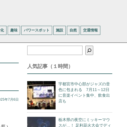
文化
趣味
パワースポット
施設
自然
交通情報
検
索
人気記事（１時間）
に
宇都宮市中心部がジャズの音
色に包まれる 7月11～12日
に音楽イベント集中、飲食出
025年7月6日
店も
栃木県の夜空にミッキーマウ
スが…！ 足利花火大会でディ