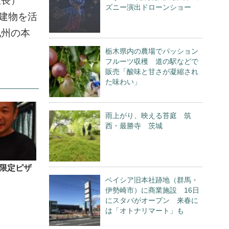
社長）
ズニー演出ドローンショー
建物を活
九州の本
栃木県内の農場でパッション
フルーツ収穫 道の駅などで
販売「酸味と甘さが凝縮され
た味わい」
雨上がり、映える苔庭 筑
西・最勝寺 茨城
限定ピザ
ベイシア旧本社跡地（群馬・
伊勢崎市）に商業施設 16日
にスタバがオープン 来春に
は「オトナリマート」も