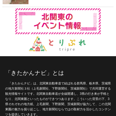
「きたかんナビ」とは
「きたかんナビ」は、北関東自動車道で結ばれる群馬県、栃木県、茨城県
の地方新聞社３社（上毛新聞社、下野新聞社、茨城新聞社）で共同運営する
観光情報サイトです。北関東自動車道が全線開通し、3県の行き来が手軽と
なり、北関東圏といったものができつつあります。こういった背景の下、3
県それぞれの地方紙、上毛新聞、下野新聞、茨城新聞が協力して、この北関
東圏の魅力を掘り起こし、地方新聞社ならではの取材力を活かしたコンテン
ツを提供していきます。