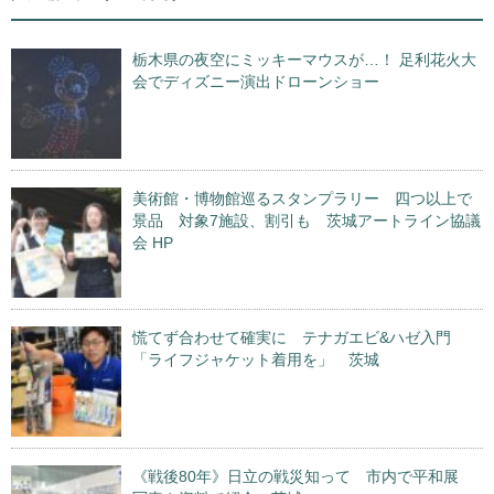
栃木県の夜空にミッキーマウスが…！ 足利花火大
会でディズニー演出ドローンショー
美術館・博物館巡るスタンプラリー 四つ以上で
景品 対象7施設、割引も 茨城アートライン協議
会 HP
慌てず合わせて確実に テナガエビ&ハゼ入門
「ライフジャケット着用を」 茨城
《戦後80年》日立の戦災知って 市内で平和展