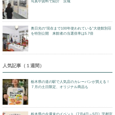
写真や資料で紹介 茨城
奥日光の“現在まで100年使われている”大使館別荘
を特別公開 来館者の当選倍率は5.7倍
人気記事（１週間）
栃木県の道の駅で人気店のカレーパンが買える！
７月の土日限定、オリジナル商品も
栃木県の今週末のイベント《7月4日～5日》宇都宮