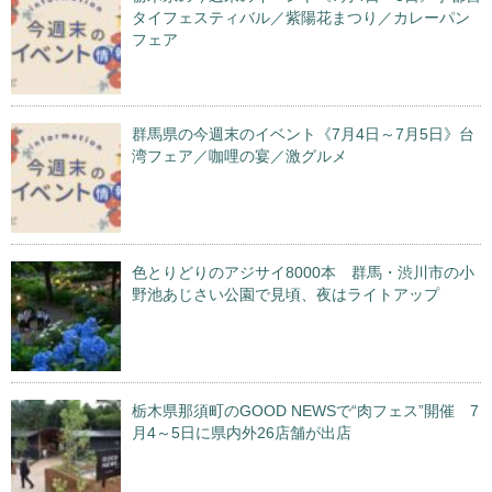
タイフェスティバル／紫陽花まつり／カレーパン
フェア
群馬県の今週末のイベント《7月4日～7月5日》台
湾フェア／咖哩の宴／激グルメ
色とりどりのアジサイ8000本 群馬・渋川市の小
野池あじさい公園で見頃、夜はライトアップ
栃木県那須町のGOOD NEWSで“肉フェス”開催 7
月4～5日に県内外26店舗が出店