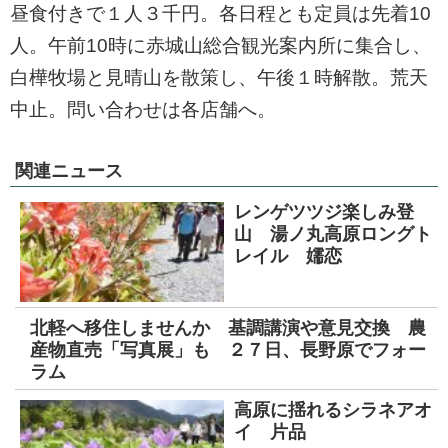
昼食付きで１人３千円。各日程とも定員は先着10
人。午前10時に赤城山総合観光案内所に集合し、
白樺牧場と見晴山を散策し、午後１時解散。荒天
中止。問い合わせは各店舗へ。
関連ニュース
レンゲツツジ楽しみ登
山 湯ノ丸高原ロングト
レイル 嬬恋
北軽へ移住しませんか 基調講演や意見交換 農
産物直売「写真展」も ２７日、長野原でフォー
ラム
高原に揺れるシラネアオ
イ 片品