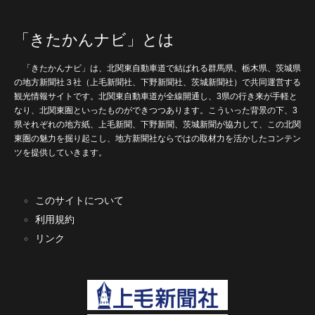
「きたかんナビ」とは
「きたかんナビ」は、北関東自動車道で結ばれる群馬県、栃木県、茨城県
の地方新聞社３社（上毛新聞社、下野新聞社、茨城新聞社）で共同運営する
観光情報サイトです。北関東自動車道が全線開通し、3県の行き来が手軽と
なり、北関東圏といったものができつつあります。こういった背景の下、3
県それぞれの地方紙、上毛新聞、下野新聞、茨城新聞が協力して、この北関
東圏の魅力を掘り起こし、地方新聞社ならではの取材力を活かしたコンテン
ツを提供していきます。
このサイトについて
利用規約
リンク