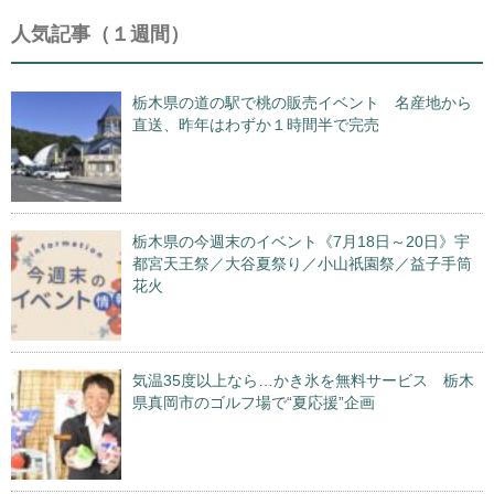
人気記事（１週間）
栃木県の道の駅で桃の販売イベント 名産地から
直送、昨年はわずか１時間半で完売
栃木県の今週末のイベント《7月18日～20日》宇
都宮天王祭／大谷夏祭り／小山祇園祭／益子手筒
花火
気温35度以上なら…かき氷を無料サービス 栃木
県真岡市のゴルフ場で“夏応援”企画