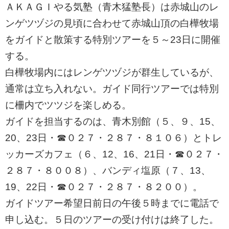
ＡＫＡＧＩやる気塾（青木猛塾長）は赤城山のレ
ンゲツヅジの見頃に合わせて赤城山頂の白樺牧場
をガイドと散策する特別ツアーを５～23日に開催
する。
白樺牧場内にはレンゲツヅジが群生しているが、
通常は立ち入れない。ガイド同行ツアーでは特別
に柵内でツツジを楽しめる。
ガイドを担当するのは、青木別館（５、９、15、
20、23日・☎０２７・２８７・８１０６）とトレ
ッカーズカフェ（６、12、16、21日・☎０２７・
２８７・８００８）、バンディ塩原（７、13、
19、22日・☎０２７・２８７・８２００）。
ガイドツアー希望日前日の午後５時までに電話で
申し込む。５日のツアーの受け付けは終了した。