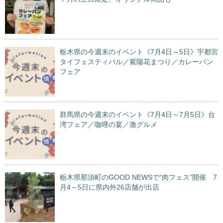
栃木県の今週末のイベント《7月4日～5日》宇都宮
タイフェスティバル／紫陽花まつり／カレーパン
フェア
群馬県の今週末のイベント《7月4日～7月5日》台
湾フェア／咖哩の宴／激グルメ
栃木県那須町のGOOD NEWSで“肉フェス”開催 7
月4～5日に県内外26店舗が出店