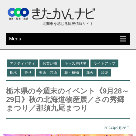
北関東を感じる観光情報サイト
Menu
アクティビティ
お買い物
キッズ遊び場
ライトアップ
栃木
祭り
美術・芸術
花・植物
花火
音楽
栃木県の今週末のイベント《9月28～
29日》秋の北海道物産展／さの秀郷
まつり／那須九尾まつり
2024年9月26日