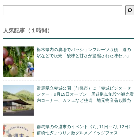
検
索
人気記事（１時間）
栃木県内の農場でパッションフルーツ収穫 道の
駅などで販売「酸味と甘さが凝縮された味わい」
群馬県立赤城公園（前橋市）に「赤城ビジターセ
ンター」9月19日オープン 周遊拠点施設で観光案
内コーナー、カフェなど整備 地元物産品も販売
群馬県の今週末のイベント《7月11日～7月12日》
前橋七夕まつり／激グルメ／ドッグフェス