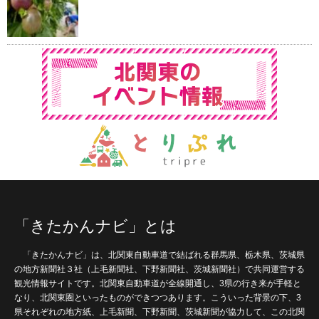
「きたかんナビ」とは
「きたかんナビ」は、北関東自動車道で結ばれる群馬県、栃木県、茨城県
の地方新聞社３社（上毛新聞社、下野新聞社、茨城新聞社）で共同運営する
観光情報サイトです。北関東自動車道が全線開通し、3県の行き来が手軽と
なり、北関東圏といったものができつつあります。こういった背景の下、3
県それぞれの地方紙、上毛新聞、下野新聞、茨城新聞が協力して、この北関