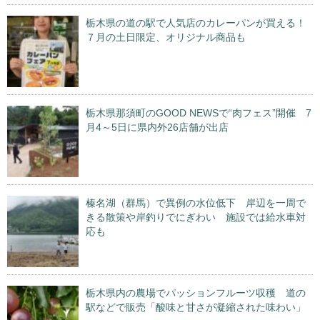
栃木県の道の駅で人気店のカレーパンが買える！
７月の土日限定、オリジナル商品も
栃木県那須町のGOOD NEWSで“肉フェス”開催 7
月4～5日に県内外26店舗が出店
榛名湖（群馬）で異例の水位低下 岸辺を一周で
きる散策や岸釣りでにぎわい 施設では給水車対
応も
栃木県内の農場でパッションフルーツ収穫 道の
駅などで販売「酸味と甘さが凝縮された味わい」