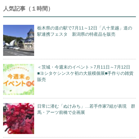
人気記事（１時間）
栃木県の道の駅で7月11～12日「八十里越」道の
駅連携フェスタ 新潟県の特産品を販売
＜茨城・今週末のイベント＞7月11日～7月12日
■ヨシタケシンスケ初の大規模個展■手作りの雑貨
販売
日常に潜む「ぬけみち」…若手作家7組が表現 群
馬・アーツ前橋で企画展