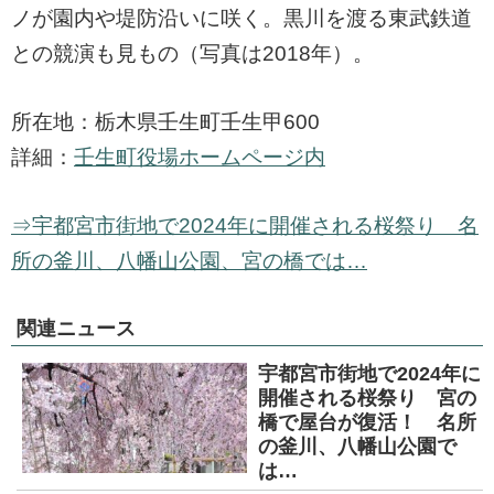
ノが園内や堤防沿いに咲く。黒川を渡る東武鉄道
との競演も見もの（写真は2018年）。
所在地：栃木県壬生町壬生甲600
詳細：
壬生町役場ホームページ内
⇒宇都宮市街地で2024年に開催される桜祭り 名
所の釜川、八幡山公園、宮の橋では…
関連ニュース
宇都宮市街地で2024年に
開催される桜祭り 宮の
橋で屋台が復活！ 名所
の釜川、八幡山公園で
は…