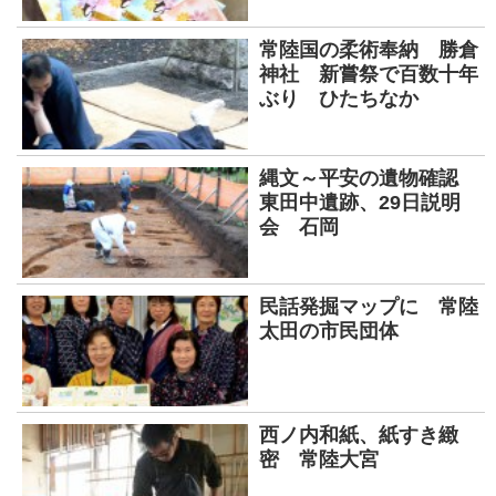
常陸国の柔術奉納 勝倉
神社 新嘗祭で百数十年
ぶり ひたちなか
縄文～平安の遺物確認
東田中遺跡、29日説明
会 石岡
民話発掘マップに 常陸
太田の市民団体
西ノ内和紙、紙すき緻
密 常陸大宮