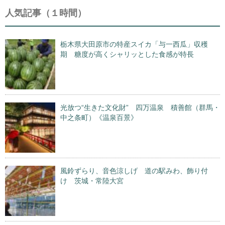
人気記事（１時間）
栃木県大田原市の特産スイカ「与一西瓜」収穫
期 糖度が高くシャリッとした食感が特長
光放つ“生きた文化財” 四万温泉 積善館（群馬・
中之条町）《温泉百景》
風鈴ずらり、音色涼しげ 道の駅みわ、飾り付
け 茨城・常陸大宮