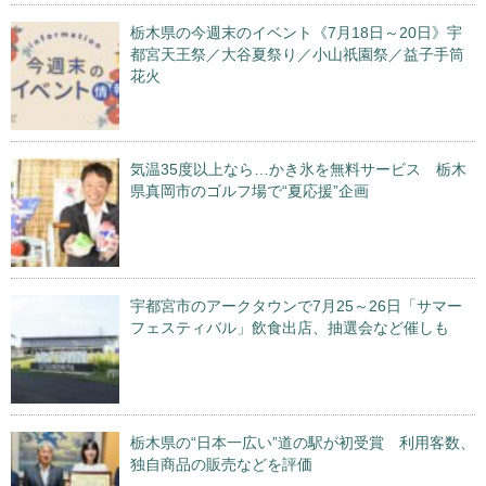
栃木県の今週末のイベント《7月18日～20日》宇
都宮天王祭／大谷夏祭り／小山祇園祭／益子手筒
花火
気温35度以上なら…かき氷を無料サービス 栃木
県真岡市のゴルフ場で“夏応援”企画
宇都宮市のアークタウンで7月25～26日「サマー
フェスティバル」飲食出店、抽選会など催しも
栃木県の“日本一広い”道の駅が初受賞 利用客数、
独自商品の販売などを評価