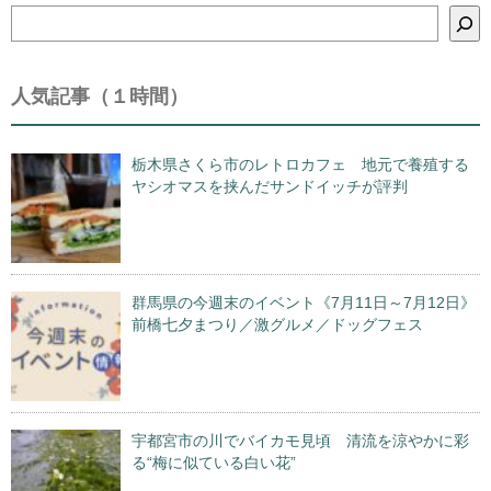
検
索
人気記事（１時間）
栃木県さくら市のレトロカフェ 地元で養殖する
ヤシオマスを挟んだサンドイッチが評判
群馬県の今週末のイベント《7月11日～7月12日》
前橋七夕まつり／激グルメ／ドッグフェス
宇都宮市の川でバイカモ見頃 清流を涼やかに彩
る“梅に似ている白い花”