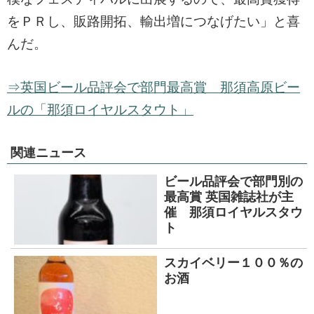
をＰＲし、販路開拓、輸出増につなげたい」と喜
んだ。
⇒英国ビール品評会で部門最高賞 那須高原ビー
ルの「那須ロイヤルスタウト」
関連ニュース
ビール品評会で部門別の
最高賞 英国雑誌社が主
催 那須ロイヤルスタウ
ト
スカイベリー１００％の
お酒