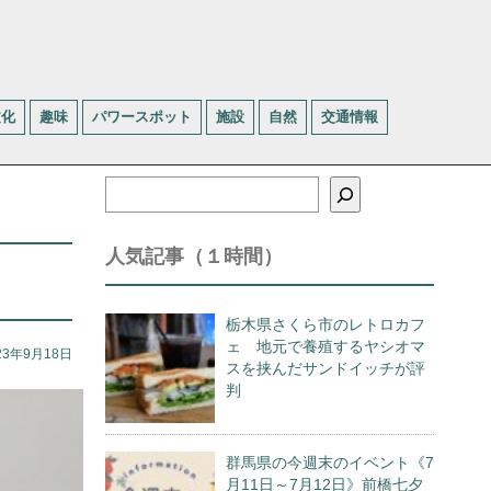
文化
趣味
パワースポット
施設
自然
交通情報
検
索
人気記事（１時間）
栃木県さくら市のレトロカフ
ェ 地元で養殖するヤシオマ
23年9月18日
スを挟んだサンドイッチが評
判
群馬県の今週末のイベント《7
月11日～7月12日》前橋七夕