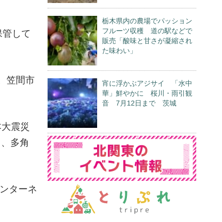
栃木県内の農場でパッション
フルーツ収穫 道の駅などで
保管して
販売「酸味と甘さが凝縮され
た味わい」
。笠間市
宵に浮かぶアジサイ 「水中
華」鮮やかに 桜川・雨引観
音 7月12日まで 茨城
本大震災
り、多角
インターネ