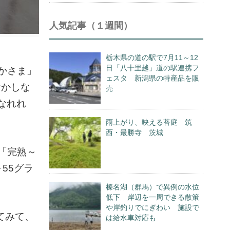
人気記事（１週間）
栃木県の道の駅で7月11～12
日「八十里越」道の駅連携フ
かさま」
ェスタ 新潟県の特産品を販
おかしな
売
なれれ
雨上がり、映える苔庭 筑
西・最勝寺 茨城
「完熟～
55グラ
榛名湖（群馬）で異例の水位
低下 岸辺を一周できる散策
や岸釣りでにぎわい 施設で
てみて、
は給水車対応も