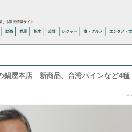
感じる観光情報サイト
動画
群馬
栃木
茨城
レジャー
食・グルメ
エンタメ・
の鍋屋本店 新商品、台湾パインなど4種
20