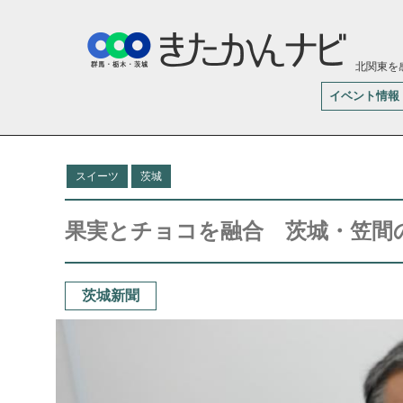
北関東を
イベント情報
スイーツ
茨城
果実とチョコを融合 茨城・笠間
茨城新聞