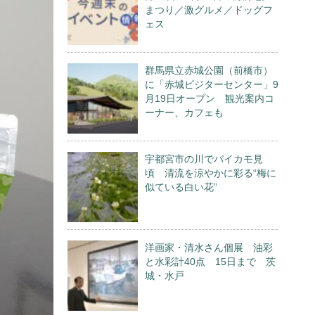
まつり／激グルメ／ドッグフ
ェス
群馬県立赤城公園（前橋市）
に「赤城ビジターセンター」9
月19日オープン 観光案内コ
ーナー、カフェも
宇都宮市の川でバイカモ見
頃 清流を涼やかに彩る“梅に
似ている白い花”
洋画家・清水さん個展 油彩
と水彩計40点 15日まで 茨
城・水戸