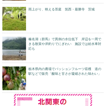
雨上がり、映える苔庭 筑西・最勝寺 茨城
榛名湖（群馬）で異例の水位低下 岸辺を一周で
きる散策や岸釣りでにぎわい 施設では給水車対
応も
栃木県内の農場でパッションフルーツ収穫 道の
駅などで販売「酸味と甘さが凝縮された味わい」