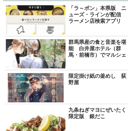
「ラ～ポン」本県版 ニ
ューズ・ラインが配信
ラーメン店検索アプリ
群馬県産の食と音楽を堪
能 白井屋ホテル（群
馬・前橋市）でマルシェ
限定掛け紙の釜めし 荻
野屋
九条ねぎマヨにぜいたく
限定版 銀だこ