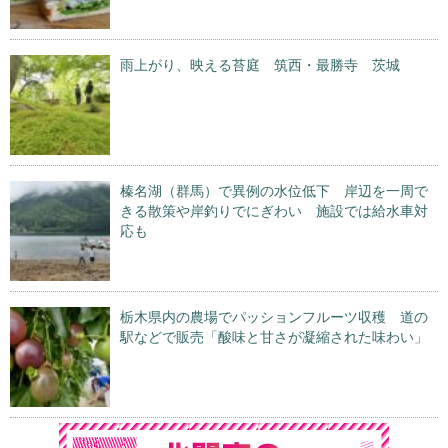
雨上がり、映える苔庭 筑西・最勝寺 茨城
榛名湖（群馬）で異例の水位低下 岸辺を一周で
きる散策や岸釣りでにぎわい 施設では給水車対
応も
栃木県内の農場でパッションフルーツ収穫 道の
駅などで販売「酸味と甘さが凝縮された味わい」