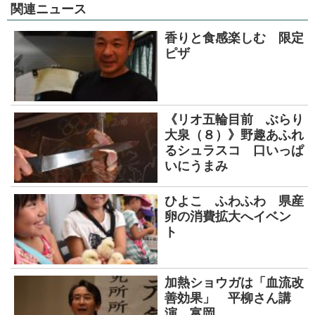
関連ニュース
香りと食感楽しむ 限定
ピザ
《リオ五輪目前 ぶらり
大泉（８）》野趣あふれ
るシュラスコ 口いっぱ
いにうまみ
ひよこ ふわふわ 県産
卵の消費拡大へイベン
ト
加熱ショウガは「血流改
善効果」 平柳さん講
演 富岡