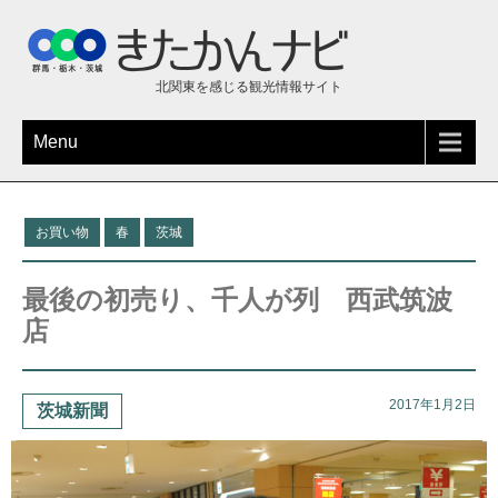
北関東を感じる観光情報サイト
Menu
お買い物
春
茨城
最後の初売り、千人が列 西武筑波
店
2017年1月2日
茨城新聞