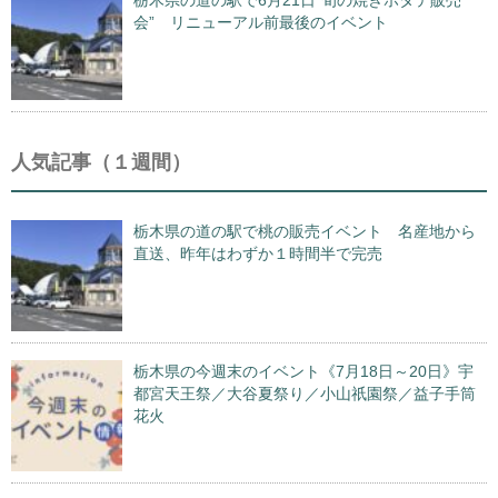
栃木県の道の駅で6月21日“旬の焼きホタテ販売
会” リニューアル前最後のイベント
人気記事（１週間）
栃木県の道の駅で桃の販売イベント 名産地から
直送、昨年はわずか１時間半で完売
栃木県の今週末のイベント《7月18日～20日》宇
都宮天王祭／大谷夏祭り／小山祇園祭／益子手筒
花火