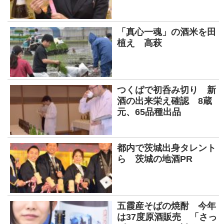
「真心一魂」の酒米を田
植え 高萩
つくばで初呑み切り 新
酒の出来栄え確認 8蔵
元、65品種出品
都内で茨城出身タレント
ら 茨城の地酒PR
五霞産そばの焼酎 今年
は37度原酒販売 「さっ