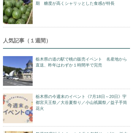
期 糖度が高くシャリッとした食感が特長
人気記事（１週間）
栃木県の道の駅で桃の販売イベント 名産地から
直送、昨年はわずか１時間半で完売
栃木県の今週末のイベント《7月18日～20日》宇
都宮天王祭／大谷夏祭り／小山祇園祭／益子手筒
花火