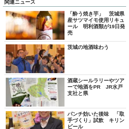
関連ニュース
「酔う焼き芋」 茨城県
産サツマイモ使用リキュ
ール 明利酒類が19日発
売
茨城の地酒味わう
酒蔵シールラリーやツア
ーで地酒をPR JR水戸
支社と県
パンチ効いた後味 「取
手づくり」試飲 キリン
ビール