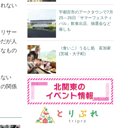
されない
宇都宮市のアークタウンで7月
25～26日「サマーフェスティ
バル」飲食出店、抽選会など
催しも
にリサー
のだが人
《食いこ》うるし処 富加家
質なもの
(茨城・大子町)
訳ない
人の関係