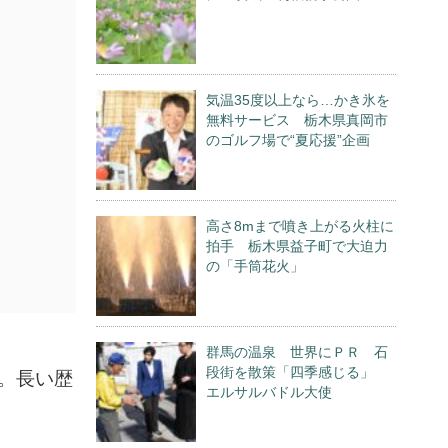
気温35度以上なら…かき氷を
無料サービス 栃木県真岡市
のゴルフ場で“夏応援”企画
高さ8mまで噴き上がる火柱に
拍手 栃木県益子町で大迫力
の「手筒花火」
群馬の温泉 世界にＰＲ 石
段街を散策「四季感じる」
。長い歴
エルサルバドル大使