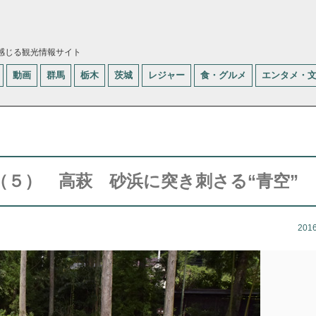
感じる観光情報サイト
動画
群馬
栃木
茨城
レジャー
食・グルメ
エンタメ・
５） 高萩 砂浜に突き刺さる“青空”
201