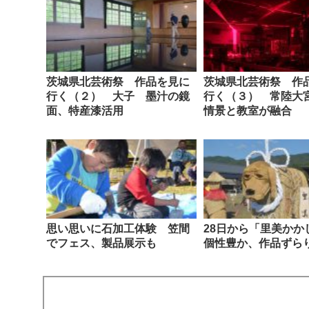
茨城県北芸術祭 作品を見に
茨城県北芸術祭 作
行く（２） 大子 墨汁の鏡
行く（３） 常陸大
面、特産漆活用
情景と教室が融合
思い思いに石加工体験 笠間
28日から「里美か
でフェス、製品展示も
個性豊か、作品ずら