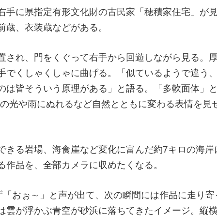
右手に県指定有形文化財の古民家「穂積家住宅」が
前蔵、衣装蔵などがある。
置され、門をくぐって右手から回遊しながら見る。厚
手でくしゃくしゃに曲げる。「似ているようで違う
のは皆そういう原理がある」と語る。「多軟面体」
陽の光や雨にぬれるなど自然とともに変わる表情を見
できる岩場、海食崖など変化に富んだ約7キロの海岸
る作品を、全部カメラに収めたくなる。
わず「おぉ～」と声が出て、次の瞬間には作品に走り寄
は雲が浮かぶ青空が砂浜に落ちてきたイメージ。縦横