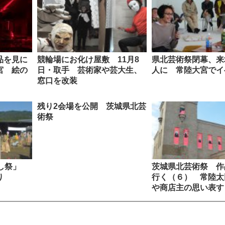
品を見に
競輪場にお化け屋敷 11月8
県北芸術祭閉幕、来
宮 絵の
日・取手 芸術家や芸大生、
人に 常陸大宮でイ
窓口を改装
残り2会場を公開 茨城県北芸
術祭
かし祭」
茨城県北芸術祭 作
り
行く（６） 常陸太
や商店主の思い表す