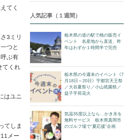
見えてく
人気記事（１週間）
栃木県の道の駅で桃の販売イ
さ3ミリ
ベント 名産地から直送、昨
、一つと
年はわずか１時間半で完売
と呼ぶ有
せてくれ
栃木県の今週末のイベント《7
月18日～20日》宇都宮天王祭
／大谷夏祭り／小山祇園祭／
益子手筒花火
にはユニ
気温35度以上なら…かき氷を
無料サービス 栃木県真岡市
ってしま
のゴルフ場で“夏応援”企画
11メー