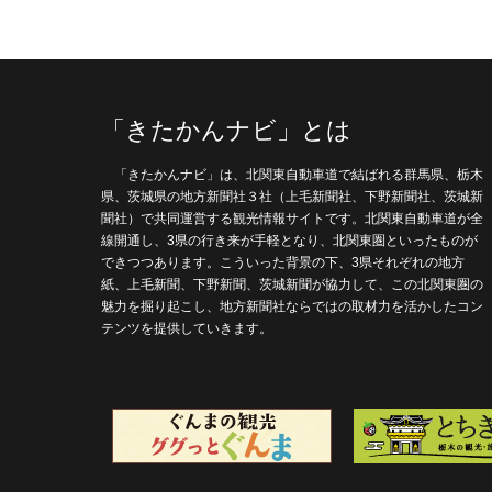
「きたかんナビ」とは
「きたかんナビ」は、北関東自動車道で結ばれる群馬県、栃木
県、茨城県の地方新聞社３社（上毛新聞社、下野新聞社、茨城新
聞社）で共同運営する観光情報サイトです。北関東自動車道が全
線開通し、3県の行き来が手軽となり、北関東圏といったものが
できつつあります。こういった背景の下、3県それぞれの地方
紙、上毛新聞、下野新聞、茨城新聞が協力して、この北関東圏の
魅力を掘り起こし、地方新聞社ならではの取材力を活かしたコン
テンツを提供していきます。