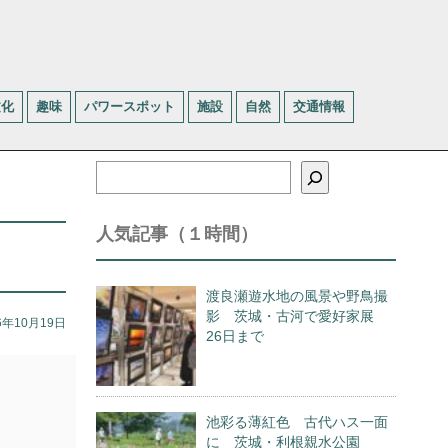
文化
趣味
パワースポット
施設
自然
交通情報
検
索
人気記事（１時間）
渡良瀬遊水地の風景や野鳥撮
影 茨城・古河で愛好家展
6年10月19日
26日まで
池彩る薄紅色 古代ハス一面
に 茨城・利根親水公園