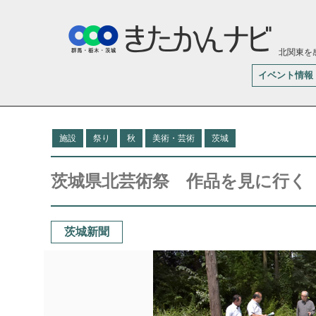
北関東を
イベント情報
施設
祭り
秋
美術・芸術
茨城
茨城県北芸術祭 作品を見に行く（
茨城新聞