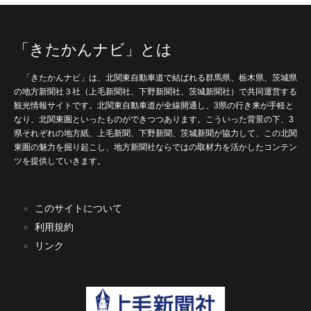
「きたかんナビ」とは
「きたかんナビ」は、北関東自動車道で結ばれる群馬県、栃木県、茨城県
の地方新聞社３社（上毛新聞社、下野新聞社、茨城新聞社）で共同運営する
観光情報サイトです。北関東自動車道が全線開通し、3県の行き来が手軽と
なり、北関東圏といったものができつつあります。こういった背景の下、3
県それぞれの地方紙、上毛新聞、下野新聞、茨城新聞が協力して、この北関
東圏の魅力を掘り起こし、地方新聞社ならではの取材力を活かしたコンテン
ツを提供していきます。
このサイトについて
利用規約
リンク