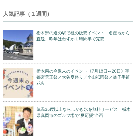
人気記事（１週間）
栃木県の道の駅で桃の販売イベント 名産地から
直送、昨年はわずか１時間半で完売
栃木県の今週末のイベント《7月18日～20日》宇
都宮天王祭／大谷夏祭り／小山祇園祭／益子手筒
花火
気温35度以上なら…かき氷を無料サービス 栃木
県真岡市のゴルフ場で“夏応援”企画