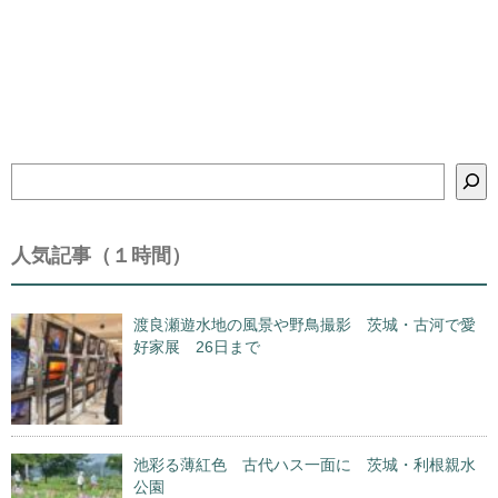
検
索
人気記事（１時間）
渡良瀬遊水地の風景や野鳥撮影 茨城・古河で愛
好家展 26日まで
池彩る薄紅色 古代ハス一面に 茨城・利根親水
公園