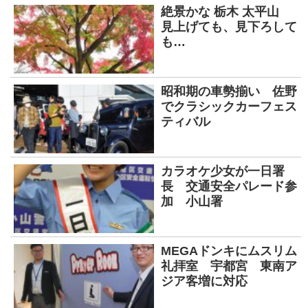
絶景かな 栃木 太平山
見上げても、見下ろして
も…
昭和期の車勢揃い 佐野
でクラシックカーフェス
ティバル
カラオケ少女が一日署
長 交通安全パレード参
加 小山署
MEGAドンキにムスリム
礼拝室 宇都宮 東南ア
ジア客増に対応