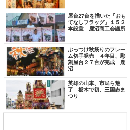
屋台27台を描いた「おも
てなしフラッグ」１５２
本設置 鹿沼商工会議所
ぶっつけ秋祭りのフレー
ム切手発売 ４年目、彫
刻屋台２７台が完成 鹿
沼
英雄の山車、市民ら魅
了 栃木で初、三国志ま
つり