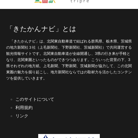
「きたかんナビ」とは
「きたかんナビ」は、北関東自動車道で結ばれる群馬県、栃木県、茨城県
の地方新聞社３社（上毛新聞社、下野新聞社、茨城新聞社）で共同運営する
観光情報サイトです。北関東自動車道が全線開通し、3県の行き来が手軽と
なり、北関東圏といったものができつつあります。こういった背景の下、3
県それぞれの地方紙、上毛新聞、下野新聞、茨城新聞が協力して、この北関
東圏の魅力を掘り起こし、地方新聞社ならではの取材力を活かしたコンテン
ツを提供していきます。
このサイトについて
利用規約
リンク