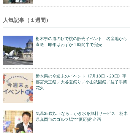
人気記事（１週間）
栃木県の道の駅で桃の販売イベント 名産地から
直送、昨年はわずか１時間半で完売
栃木県の今週末のイベント《7月18日～20日》宇
都宮天王祭／大谷夏祭り／小山祇園祭／益子手筒
花火
気温35度以上なら…かき氷を無料サービス 栃木
県真岡市のゴルフ場で“夏応援”企画