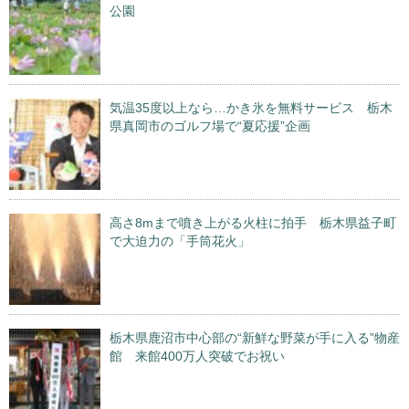
公園
気温35度以上なら…かき氷を無料サービス 栃木
県真岡市のゴルフ場で“夏応援”企画
高さ8mまで噴き上がる火柱に拍手 栃木県益子町
で大迫力の「手筒花火」
栃木県鹿沼市中心部の“新鮮な野菜が手に入る”物産
館 来館400万人突破でお祝い