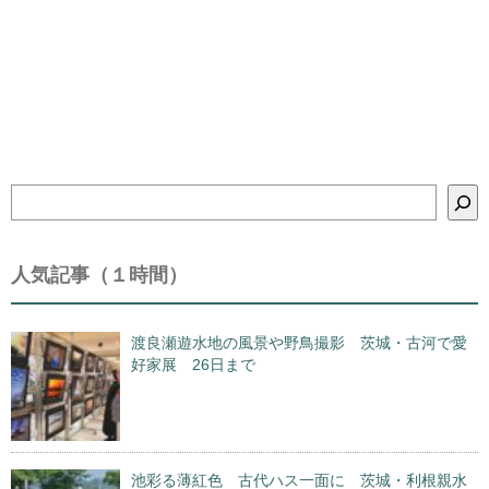
検
索
人気記事（１時間）
渡良瀬遊水地の風景や野鳥撮影 茨城・古河で愛
好家展 26日まで
池彩る薄紅色 古代ハス一面に 茨城・利根親水