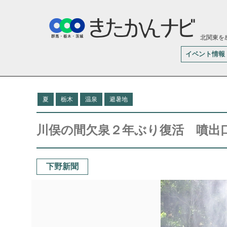
北関東を
イベント情報
夏
栃木
温泉
避暑地
川俣の間欠泉２年ぶり復活 噴出
下野新聞