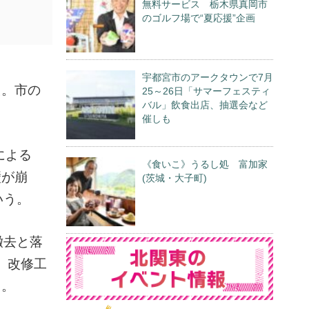
無料サービス 栃木県真岡市
のゴルフ場で“夏応援”企画
宇都宮市のアークタウンで7月
た。市の
25～26日「サマーフェスティ
バル」飲食出店、抽選会など
。
催しも
による
《食いこ》うるし処 富加家
壁が崩
(茨城・大子町)
いう。
撤去と落
。改修工
る。