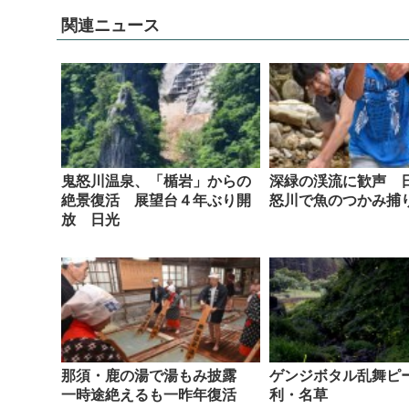
関連ニュース
鬼怒川温泉、「楯岩」からの
深緑の渓流に歓声 
絶景復活 展望台４年ぶり開
怒川で魚のつかみ捕
放 日光
那須・鹿の湯で湯もみ披露
ゲンジボタル乱舞ピ
一時途絶えるも一昨年復活
利・名草