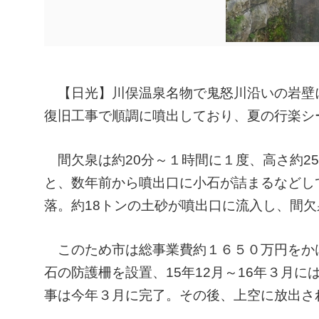
【日光】川俣温泉名物で鬼怒川沿いの岩壁
復旧工事で順調に噴出しており、夏の行楽シ
間欠泉は約20分～１時間に１度、高さ約2
と、数年前から噴出口に小石が詰まるなどし
落。約18トンの土砂が噴出口に流入し、間
このため市は総事業費約１６５０万円をかけ
石の防護柵を設置、15年12月～16年３月
事は今年３月に完了。その後、上空に放出さ