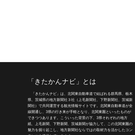
「きたかんナビ」とは
「きたかんナビ」は、北関東自動車道で結ばれる群馬県、栃木
県、茨城県の地方新聞社３社（上毛新聞社、下野新聞社、茨城新
聞社）で共同運営する観光情報サイトです。北関東自動車道が全
線開通し、3県の行き来が手軽となり、北関東圏といったものが
できつつあります。こういった背景の下、3県それぞれの地方
紙、上毛新聞、下野新聞、茨城新聞が協力して、この北関東圏の
魅力を掘り起こし、地方新聞社ならではの取材力を活かしたコン