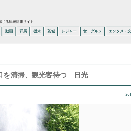
感じる観光情報サイト
動画
群馬
栃木
茨城
レジャー
食・グルメ
エンタメ・
口を清掃、観光客待つ 日光
20