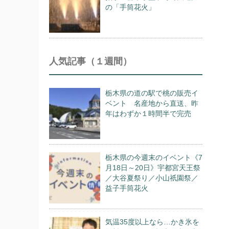
の「手筒花火」
人気記事（１週間）
栃木県の道の駅で桃の販売イ
ベント 名産地から直送、昨
年はわずか１時間半で完売
栃木県の今週末のイベント《7
月18日～20日》宇都宮天王祭
／大谷夏祭り／小山祇園祭／
益子手筒花火
気温35度以上なら…かき氷を