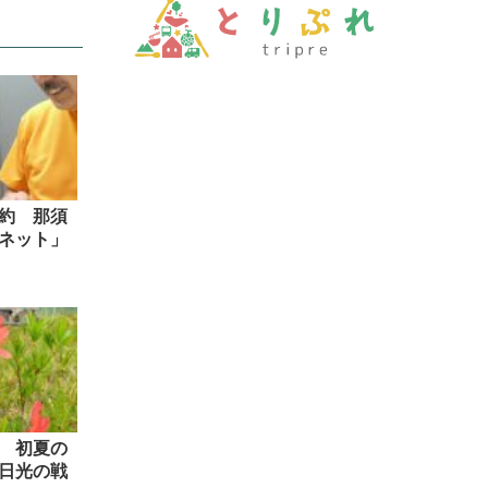
約 那須
ネット」
 初夏の
日光の戦