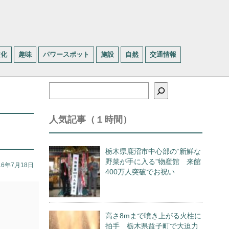
文化
趣味
パワースポット
施設
自然
交通情報
検
索
人気記事（１時間）
栃木県鹿沼市中心部の“新鮮な
野菜が手に入る”物産館 来館
16年7月18日
400万人突破でお祝い
高さ8mまで噴き上がる火柱に
拍手 栃木県益子町で大迫力