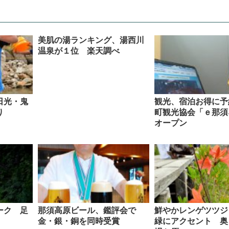
美肌の湯ランキング、湯西川
温泉が１位 楽天調べ
日光・鬼
観光、宿泊お得に予
り
町観光協会「ｅ那須
オープン
ーク 足
那須高原ビール、鑑評会で
鮮やかレンゲツツジ
金・銀・銅を同時受賞
緑にアクセント 奥