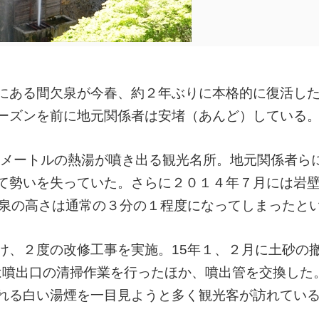
にある間欠泉が今春、約２年ぶりに本格的に復活し
ーズンを前に地元関係者は安堵（あんど）している
5メートルの熱湯が噴き出る観光名所。地元関係者ら
て勢いを失っていた。さらに２０１４年７月には岩
欠泉の高さは通常の３分の１程度になってしまったと
、２度の改修工事を実施。15年１、２月に土砂の
には噴出口の清掃作業を行ったほか、噴出管を交換した
れる白い湯煙を一目見ようと多く観光客が訪れてい