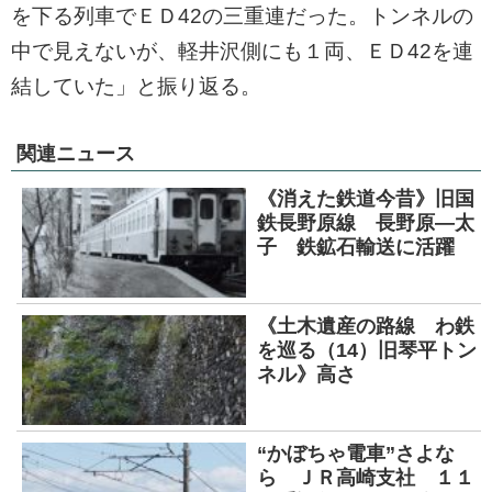
を下る列車でＥＤ42の三重連だった。トンネルの
中で見えないが、軽井沢側にも１両、ＥＤ42を連
結していた」と振り返る。
関連ニュース
《消えた鉄道今昔》旧国
鉄長野原線 長野原―太
子 鉄鉱石輸送に活躍
《土木遺産の路線 わ鉄
を巡る（14）旧琴平トン
ネル》高さ
“かぼちゃ電車”さよな
ら ＪＲ高崎支社 １１