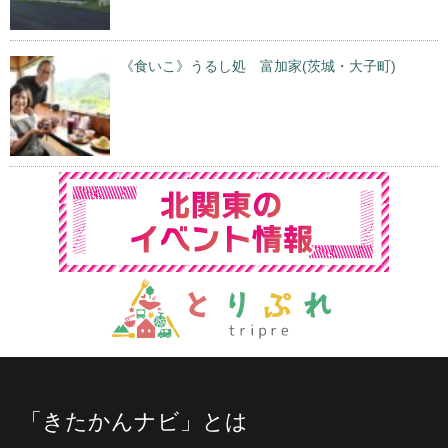
《食いこ》うるし処 富加家(茨城・大子町)
「きたかんナビ」とは