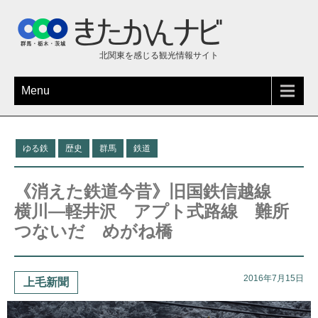
北関東を感じる観光情報サイト
Menu
ゆる鉄
歴史
群馬
鉄道
《消えた鉄道今昔》旧国鉄信越線
横川―軽井沢 アプト式路線 難所
つないだ めがね橋
2016年7月15日
上毛新聞