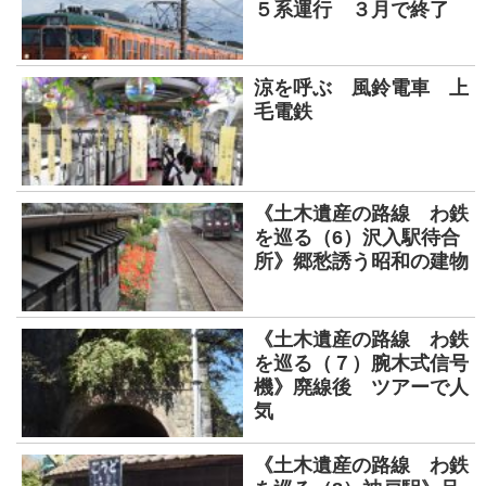
５系運行 ３月で終了
涼を呼ぶ 風鈴電車 上
毛電鉄
《土木遺産の路線 わ鉄
を巡る（6）沢入駅待合
所》郷愁誘う昭和の建物
《土木遺産の路線 わ鉄
を巡る（７）腕木式信号
機》廃線後 ツアーで人
気
《土木遺産の路線 わ鉄