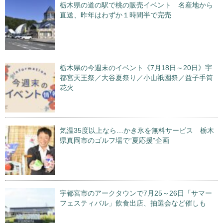
栃木県の道の駅で桃の販売イベント 名産地から
直送、昨年はわずか１時間半で完売
栃木県の今週末のイベント《7月18日～20日》宇
都宮天王祭／大谷夏祭り／小山祇園祭／益子手筒
花火
気温35度以上なら…かき氷を無料サービス 栃木
県真岡市のゴルフ場で“夏応援”企画
宇都宮市のアークタウンで7月25～26日「サマー
フェスティバル」飲食出店、抽選会など催しも