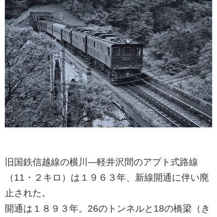
ㅤ旧国鉄信越線の横川―軽井沢間のアプト式路線
（11・２キロ）は１９６３年、新線開通に伴い廃
止された。
ㅤ開通は１８９３年。26のトンネルと18の橋梁（き