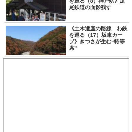
を巡る（8）神戸駅》足
尾鉄道の面影残す
《土木遺産の路線 わ鉄
を巡る（17）坂東カー
ブ》きつさが生む“特等
席”