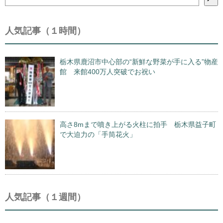
索
人気記事（１時間）
栃木県鹿沼市中心部の“新鮮な野菜が手に入る”物産
館 来館400万人突破でお祝い
高さ8mまで噴き上がる火柱に拍手 栃木県益子町
で大迫力の「手筒花火」
人気記事（１週間）