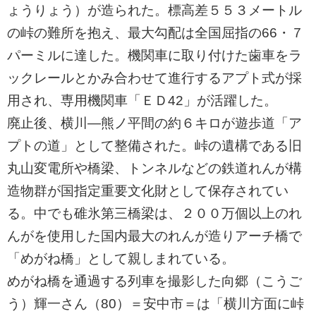
ょうりょう）が造られた。標高差５５３メートル
の峠の難所を抱え、最大勾配は全国屈指の66・７
パーミルに達した。機関車に取り付けた歯車をラ
ックレールとかみ合わせて進行するアプト式が採
用され、専用機関車「ＥＤ42」が活躍した。
ㅤ廃止後、横川―熊ノ平間の約６キロが遊歩道「ア
プトの道」として整備された。峠の遺構である旧
丸山変電所や橋梁、トンネルなどの鉄道れんが構
造物群が国指定重要文化財として保存されてい
る。中でも碓氷第三橋梁は、２００万個以上のれ
んがを使用した国内最大のれんが造りアーチ橋で
「めがね橋」として親しまれている。
ㅤめがね橋を通過する列車を撮影した向郷（こうご
う）輝一さん（80）＝安中市＝は「横川方面に峠