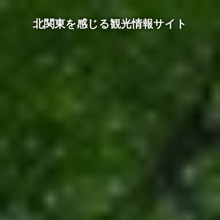
北関東を感じる観光情報サイト