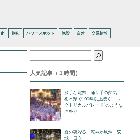
文化
趣味
パワースポット
施設
自然
交通情報
検
索
人気記事（１時間）
派手な電飾、踊り手の熱気…
栃木県で100年以上続く“エレ
クトリカルパレード”のような
お祭り
夏の夜彩る、涼やか風鈴 茨
城・日立