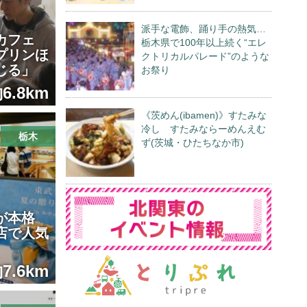
派手な電飾、踊り手の熱気…
生カフェ
栃木県で100年以上続く“エレ
プリンほ
クトリカルパレード”のような
じる」
お祭り
6.8km
《茨めん(ibamen)》すたみな
冷し すたみならーめんえむ
栃木
ず(茨城・ひたちなか市)
が本格
店で人気
7.6km