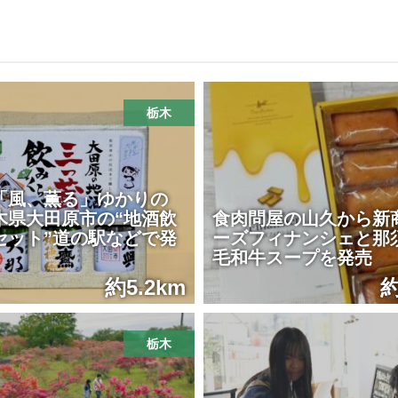
栃木
「風、薫る」ゆかりの
木県大田原市の“地酒飲
食肉問屋の山久から新
セット”道の駅などで発
ーズフィナンシェと那
毛和牛スープを発売
約5.2km
約
栃木