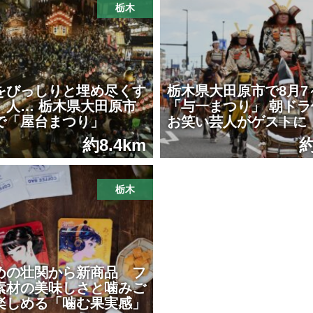
栃木
をびっしりと埋め尽くす
栃木県大田原市で8月7
、人… 栃木県大田原市
「与一まつり」 朝ドラ
で「屋台まつり」
お笑い芸人がゲストに
約8.4km
約
栃木
めの壮関から新商品 フ
素材の美味しさと噛みご
楽しめる「噛む果実感」