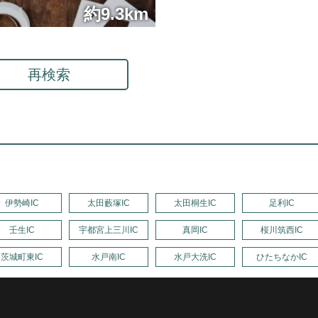
約9.3km
再検索
伊勢崎IC
太田藪塚IC
太田桐生IC
足利IC
壬生IC
宇都宮上三川IC
真岡IC
桜川筑西IC
茨城町東IC
水戸南IC
水戸大洗IC
ひたちなかIC