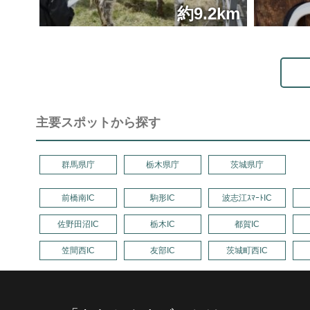
約9.2km
主要スポットから探す
群馬県庁
栃木県庁
茨城県庁
前橋南IC
駒形IC
波志江ｽﾏｰﾄIC
佐野田沼IC
栃木IC
都賀IC
笠間西IC
友部IC
茨城町西IC