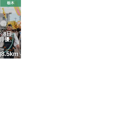
栃木
～8日
俳優、
8.5km