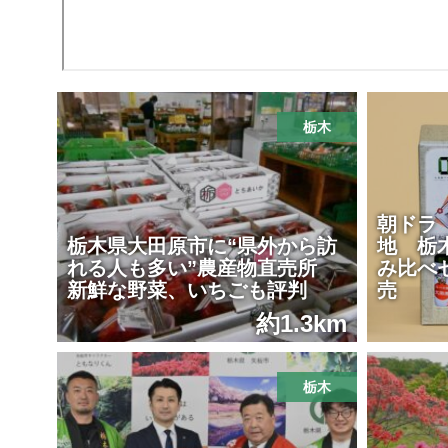
栃木
朝ドラ
栃木県大田原市に“県外から訪
地 栃
れる人も多い”農産物直売所
み比べ
新鮮な野菜、いちごも評判
売
約1.3km
栃木