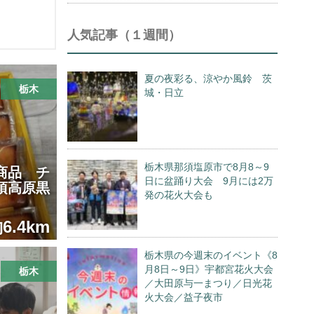
人気記事（１週間）
夏の夜彩る、涼やか風鈴 茨
栃木
城・日立
栃木県那須塩原市で8月8～9
商品 チ
日に盆踊り大会 9月には2万
須高原黒
発の花火大会も
6.4km
栃木県の今週末のイベント《8
月8日～9日》宇都宮花火大会
栃木
／大田原与一まつり／日光花
火大会／益子夜市