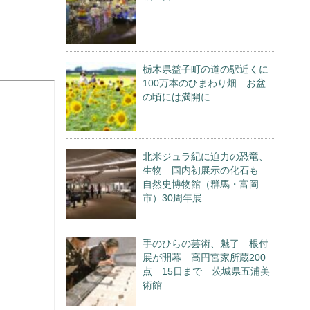
栃木県益子町の道の駅近くに
100万本のひまわり畑 お盆
の頃には満開に
北米ジュラ紀に迫力の恐竜、
生物 国内初展示の化石も
自然史博物館（群馬・富岡
市）30周年展
手のひらの芸術、魅了 根付
展が開幕 高円宮家所蔵200
点 15日まで 茨城県五浦美
術館