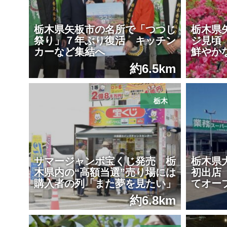
栃木県矢板市の名所で「つつじ
栃木県
祭り」７年ぶり復活 キッチン
ジ見頃
カーなど集結へ
鮮やか
約6.5km
栃木
サマージャンボ宝くじ発売 栃
栃木県
木県内の“高額当選”売り場には
初出店
購入者の列「また夢を見たい」
てオー
約6.8km