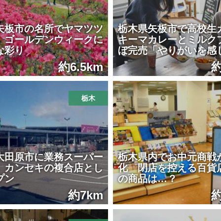
矢板市の名所でヤマツツ
栃木県矢板市で高校
 ゴールデンウィークに
キーマカレーとミルク
な彩り
ぼ完売「やりがいを感
約6.5km
約
栃木
大田原市に業務スーパー
栃木県内でお中元商戦
 カンセキの複合店とし
化 閉店を控える百貨
プン
の商品は…？
約7km
約