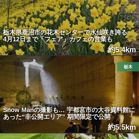
栃木県鹿沼市の花木センターで水仙咲き誇る
4月12日まで「フェア」カフェの営業も
約5.4km
栃木
Snow Manの撮影も… 宇都宮市の大谷資料館に
あった“非公開エリア” 期間限定で公開
約5.5km