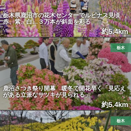
栃木県鹿沼市の花木センターでルピナス見頃
赤、紫、白…３万本が斜面を彩る
約5.4km
栃木
鹿沼さつき祭り開幕 暖冬で開花早く「見応え
がある立派なサツキが見られる」
約5.4km
栃木