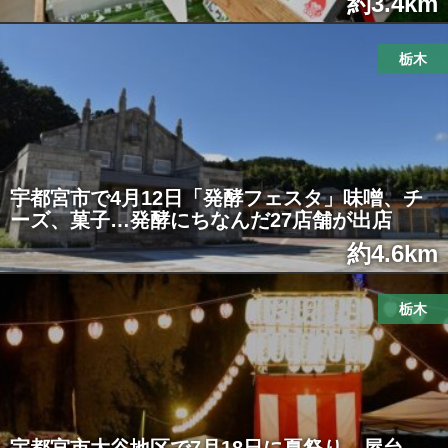
約3.4km
栃木
宇都宮市で4月12日「発酵フェスタ」味噌、チ
ーズ、菓子…発酵にちなんだ27店舗が出店
約4.6km
栃木