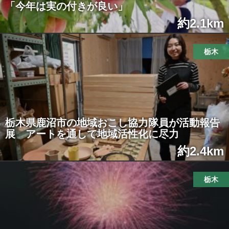
「今年は実の付きが良い」
約2.1km
栃木
栃木県鹿沼市の地域おこし協力隊員が活動報告
展 アートを通して地域活性化に尽力
約2.4km
栃木