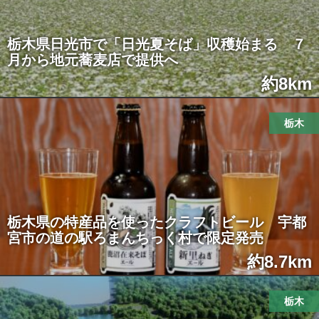
栃木県日光市で「日光夏そば」収穫始まる ７
月から地元蕎麦店で提供へ
約8km
栃木
栃木県の特産品を使ったクラフトビール 宇都
宮市の道の駅ろまんちっく村で限定発売
約8.7km
栃木