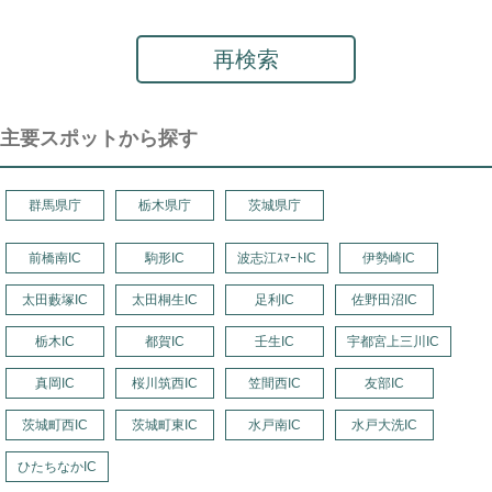
再検索
主要スポットから探す
群馬県庁
栃木県庁
茨城県庁
前橋南IC
駒形IC
波志江ｽﾏｰﾄIC
伊勢崎IC
太田藪塚IC
太田桐生IC
足利IC
佐野田沼IC
栃木IC
都賀IC
壬生IC
宇都宮上三川IC
真岡IC
桜川筑西IC
笠間西IC
友部IC
茨城町西IC
茨城町東IC
水戸南IC
水戸大洗IC
ひたちなかIC