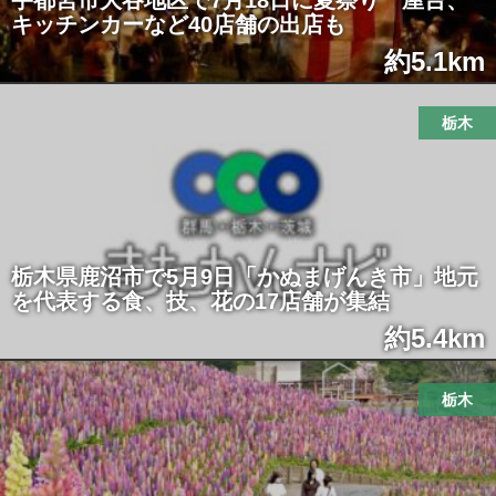
宇都宮市大谷地区で7月18日に夏祭り 屋台、
キッチンカーなど40店舗の出店も
約5.1km
栃木
栃木県鹿沼市で5月9日「かぬまげんき市」地元
を代表する食、技、花の17店舗が集結
約5.4km
栃木