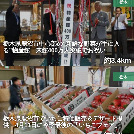
栃木
栃木県鹿沼市中心部の“新鮮な野菜が手に入
る”物産館 来館400万人突破でお祝い
約3.4km
栃木
栃木県鹿沼市でいちご特価販売＆デザート提
供 4月11日に今季最後の「いちごフェア」