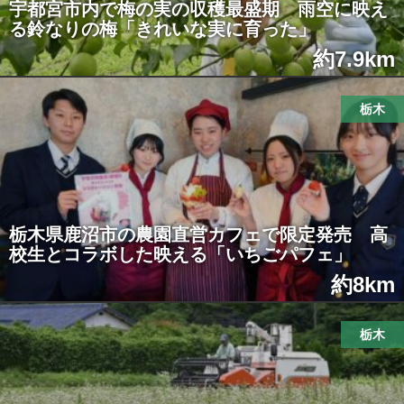
宇都宮市内で梅の実の収穫最盛期 雨空に映え
る鈴なりの梅「きれいな実に育った」
約7.9km
栃木
栃木県鹿沼市の農園直営カフェで限定発売 高
校生とコラボした映える「いちごパフェ」
約8km
栃木