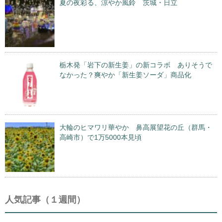
夏の夜彩る、涼やか風鈴 茨城・日立
栃木発「岩下の新生姜」の新コラボ ありそうで
なかった？爽やか「新生姜ソーダ」商品化
大輪のヒマワリ華やか 鼻高展望花の丘（群馬・
高崎市）で1万5000本見頃
人気記事（１週間）