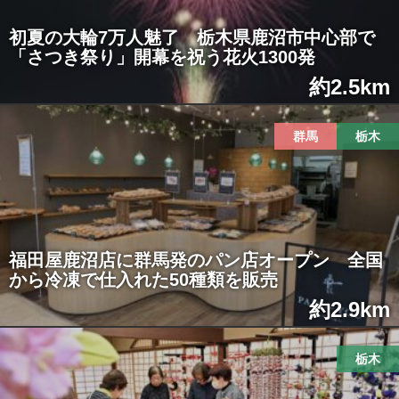
初夏の大輪7万人魅了 栃木県鹿沼市中心部で
「さつき祭り」開幕を祝う花火1300発
約2.5km
群馬
栃木
福田屋鹿沼店に群馬発のパン店オープン 全国
から冷凍で仕入れた50種類を販売
約2.9km
栃木