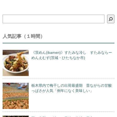
検
索
人気記事（１時間）
《茨めん(ibamen)》すたみな冷し すたみならー
めんえむず(茨城・ひたちなか市)
栃木県内で梅干しの出荷最盛期 昔ながらの甘酸
っぱさが人気「例年になく美味しい」