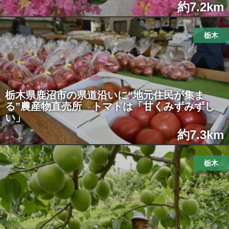
約7.2km
栃木
栃木県鹿沼市の県道沿いに“地元住民が集ま
る”農産物直売所 トマトは「甘くみずみずし
い」
約7.3km
栃木