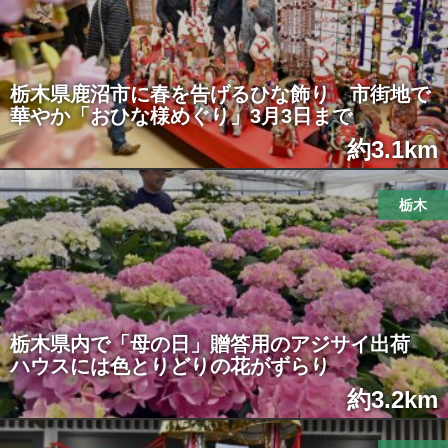
栃木県鹿沼市に春を告げるひな飾り 市街地で
華やか「おひな様めぐり」3月3日まで
約3.1km
栃木
栃木県内で「母の日」贈答用のアジサイ出荷
ハウスには色とりどりの花がずらり
約3.2km