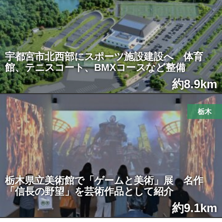
宇都宮市北西部にスポーツ施設建設へ 体育
館、テニスコート、BMXコースなど整備
約8.9km
栃木
栃木県立美術館で「ゲームと美術」展 名作
「信長の野望」を芸術作品として紹介
約9.1km