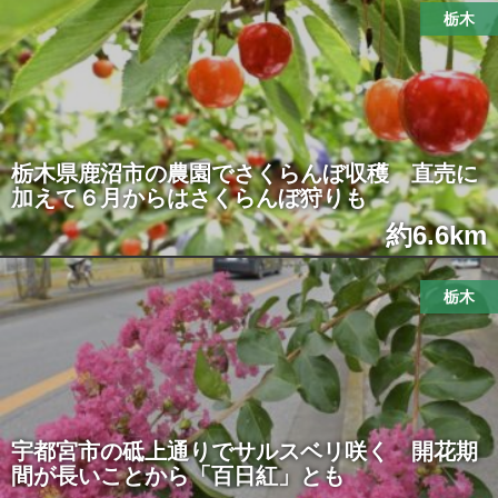
栃木
栃木県鹿沼市の農園でさくらんぼ収穫 直売に
加えて６月からはさくらんぼ狩りも
約6.6km
栃木
宇都宮市の砥上通りでサルスベリ咲く 開花期
間が長いことから「百日紅」とも