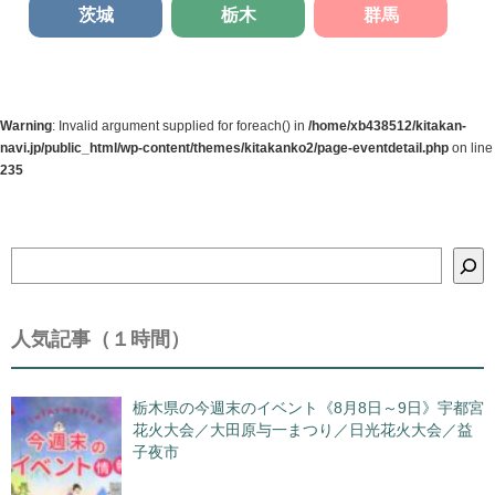
茨城
栃木
群馬
Warning
: Invalid argument supplied for foreach() in
/home/xb438512/kitakan-
navi.jp/public_html/wp-content/themes/kitakanko2/page-eventdetail.php
on line
235
検
索
人気記事（１時間）
栃木県の今週末のイベント《8月8日～9日》宇都宮
花火大会／大田原与一まつり／日光花火大会／益
子夜市