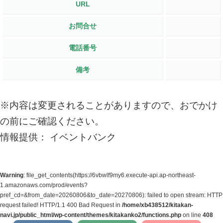
URL
お問合せ
電話番号
備考
※内容は変更されることがありますので、おでかけ
の前にご確認ください。
情報提供： イベントバンク
Warning
: file_get_contents(https://6vbwlf9my6.execute-api.ap-northeast-
1.amazonaws.com/prod/events?
pref_cd=&from_date=20260806&to_date=20270806): failed to open stream: HTTP
request failed! HTTP/1.1 400 Bad Request in
/home/xb438512/kitakan-
navi.jp/public_html/wp-content/themes/kitakanko2/functions.php
on line
408