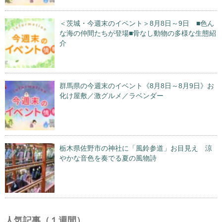
＜茨城・今週末のイベント＞8月8日～9日 ■色ん
な海の仲間たちが登場■骨なし動物の多様な生態紹
介
群馬県の今週末のイベント《8月8日～8月9日》お
化け屋敷／激グルメ／ラベンダー
栃木県佐野市の神社に「風鈴参道」お目見え 涼
やかな音色を奏でる夏の風物詩
人気記事（１週間）