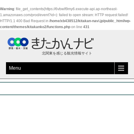
Warning
: file_get_contents(https://6vbwlf9my6.execute-api.ap-northeast-
1.amazonaws.com/prod/event?id=): failed to open stream: HTTP request failed!
HTTP/1.1 400 Bad Request in
/home/xb438512/kitakan-navi.jp/public_html/wp-
content/themes/kitakanko2/functions.php
on line
431
北関東を感じる観光情報サイト
Menu