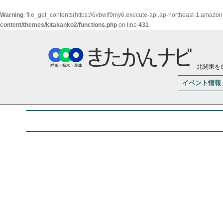
Warning
: file_get_contents(https://6vbwlf9my6.execute-api.ap-northeast-1.amazo
content/themes/kitakanko2/functions.php
on line
431
北関東を
イベント情報