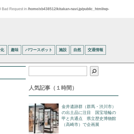
00 Bad Request in
/home/xb438512/kitakan-navi.jp/public_html/wp-
文化
趣味
パワースポット
施設
自然
交通情報
検
索
人気記事（１時間）
金井遺跡群（群馬・渋川市）
の出土品に注目 国宝埴輪の
甲と共通点 県立歴史博物館
（高崎市）で企画展