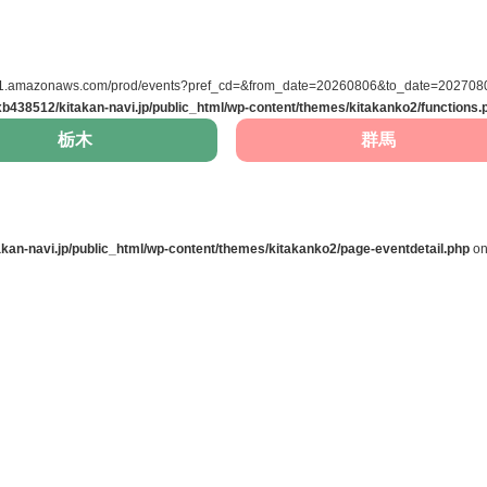
east-1.amazonaws.com/prod/events?pref_cd=&from_date=20260806&to_date=20270806
b438512/kitakan-navi.jp/public_html/wp-content/themes/kitakanko2/functions.
栃木
群馬
kan-navi.jp/public_html/wp-content/themes/kitakanko2/page-eventdetail.php
on