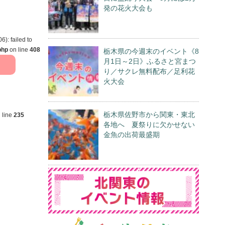
発の花火大会も
): failed to
php
on line
408
栃木県の今週末のイベント《8
月1日～2日》ふるさと宮まつ
り／サクレ無料配布／足利花
火大会
栃木県佐野市から関東・東北
 line
235
各地へ 夏祭りに欠かせない
金魚の出荷最盛期