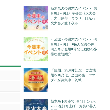
栃木県の今週末のイベント《8
月8日～9日》宇都宮花火大会
／大田原与一まつり／日光花
火大会／益子夜市
＜茨城・今週末のイベント＞8
月8日～9日 ■色んな海の仲
間たちが登場■骨なし動物の多
様な生態紹介
「凄麺」25周年記念 ご当地
麺を商品化、全国発売 ヤマ
ダイが募集中 茨城
栃木県下野市で8月1日に花火
2000発打ち上げ お笑い芸人