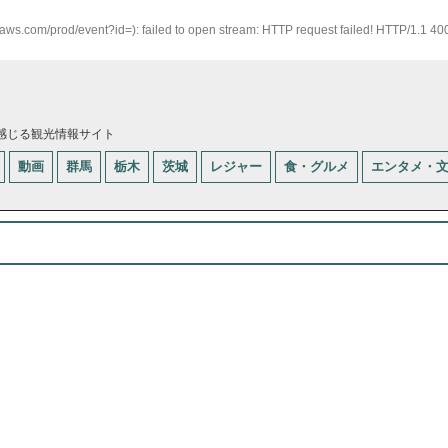
naws.com/prod/event?id=): failed to open stream: HTTP request failed! HTTP/1.1 4
感じる観光情報サイト
動画
群馬
栃木
茨城
レジャー
食・グルメ
エンタメ・