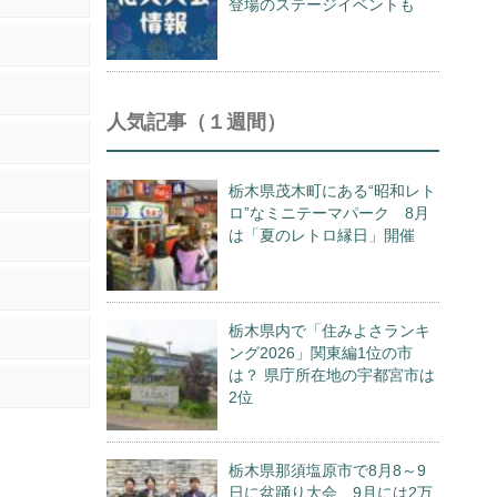
登場のステージイベントも
人気記事（１週間）
栃木県茂木町にある“昭和レト
ロ”なミニテーマパーク 8月
は「夏のレトロ縁日」開催
栃木県内で「住みよさランキ
ング2026」関東編1位の市
は？ 県庁所在地の宇都宮市は
2位
栃木県那須塩原市で8月8～9
日に盆踊り大会 9月には2万