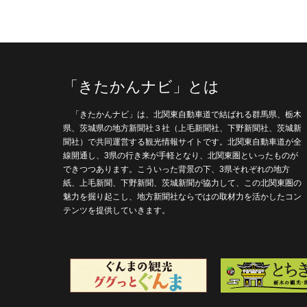
「きたかんナビ」とは
「きたかんナビ」は、北関東自動車道で結ばれる群馬県、栃木
県、茨城県の地方新聞社３社（上毛新聞社、下野新聞社、茨城新
聞社）で共同運営する観光情報サイトです。北関東自動車道が全
線開通し、3県の行き来が手軽となり、北関東圏といったものが
できつつあります。こういった背景の下、3県それぞれの地方
紙、上毛新聞、下野新聞、茨城新聞が協力して、この北関東圏の
魅力を掘り起こし、地方新聞社ならではの取材力を活かしたコン
テンツを提供していきます。