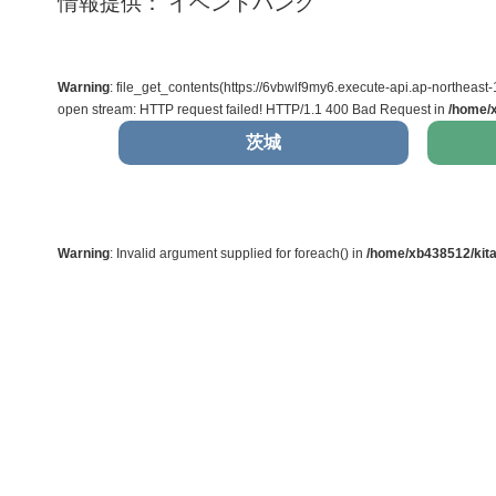
情報提供： イベントバンク
Warning
: file_get_contents(https://6vbwlf9my6.execute-api.ap-north
open stream: HTTP request failed! HTTP/1.1 400 Bad Request in
/home/x
茨城
Warning
: Invalid argument supplied for foreach() in
/home/xb438512/kita