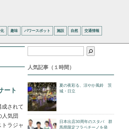
文化
趣味
パワースポット
施設
自然
交通情報
検
索
人気記事（１時間）
夏の夜彩る、涼やか風鈴 茨
サート
城・日立
構成されて
の人気団
日本出店30周年のスタバ 群
ストラジャ
馬県限定フラペチーノを発