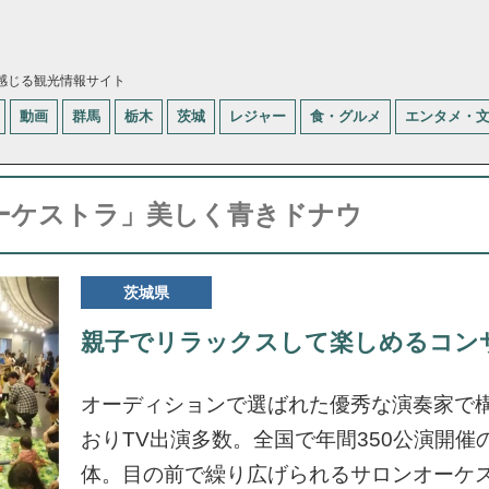
感じる観光情報サイト
動画
群馬
栃木
茨城
レジャー
食・グルメ
エンタメ・
ーケストラ」美しく青きドナウ
茨城県
親子でリラックスして楽しめるコン
オーディションで選ばれた優秀な演奏家で
おりTV出演多数。全国で年間350公演開催
体。目の前で繰り広げられるサロンオーケ