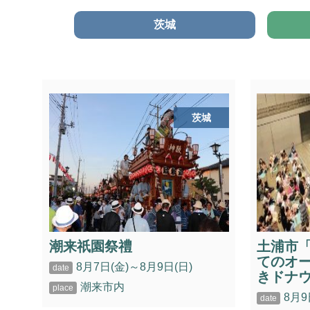
茨城
茨城
潮来祇園祭禮
土浦市
てのオ
8月7日(金)～8月9日(日)
きドナ
潮来市内
8月9