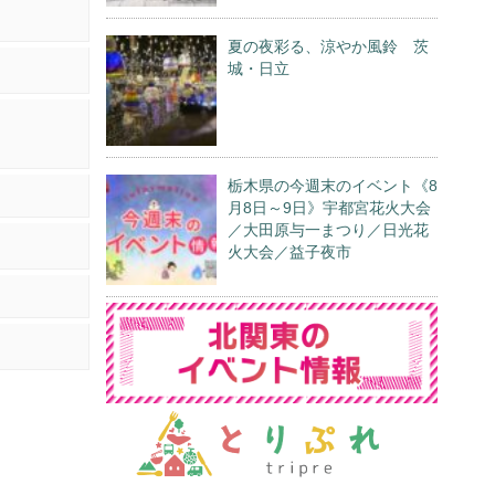
夏の夜彩る、涼やか風鈴 茨
城・日立
栃木県の今週末のイベント《8
月8日～9日》宇都宮花火大会
／大田原与一まつり／日光花
火大会／益子夜市