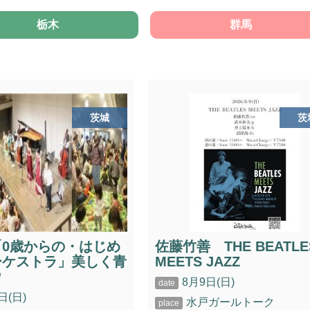
栃木
群馬
茨城
茨
「0歳からの・はじめ
佐藤竹善 THE BEATLE
ーケストラ」美しく青
MEETS JAZZ
ウ
8月9日(日)
日(日)
水戸ガールトーク