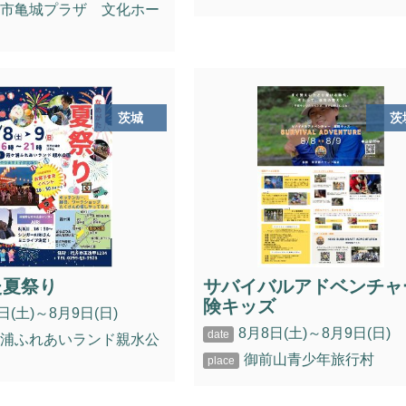
浦市亀城プラザ 文化ホー
茨城
茨
た夏祭り
サバイバルアドベンチャ
険キッズ
日(土)～8月9日(日)
8月8日(土)～8月9日(日)
ケ浦ふれあいランド親水公
御前山青少年旅行村