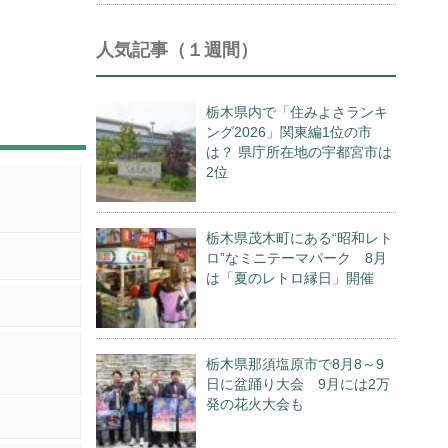
人気記事（１週間）
栃木県内で「住みよさランキ
ング2026」関東編1位の市
は？ 県庁所在地の宇都宮市は
2位
栃木県茂木町にある“昭和レト
ロ”なミニテーマパーク 8月
は「夏のレトロ縁日」開催
栃木県那須塩原市で8月8～9
日に盆踊り大会 9月には2万
発の花火大会も