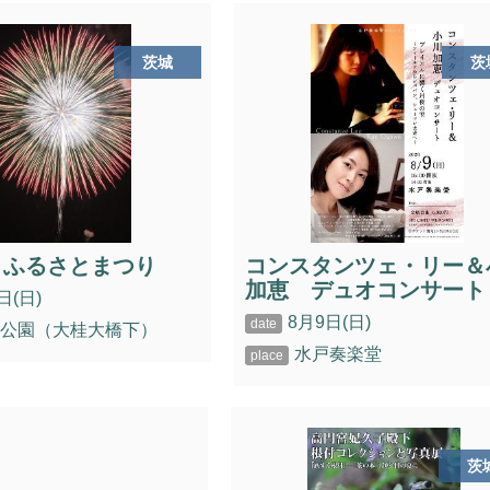
茨城
茨
とふるさとまつり
コンスタンツェ・リー＆
加恵 デュオコンサート
日(日)
8月9日(日)
桂公園（大桂大橋下）
水戸奏楽堂
茨