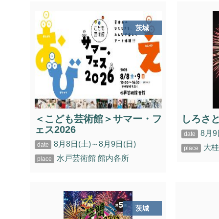
茨城
＜こども芸術館＞サマー・フ
しろさ
ェス2026
8月9
8月8日(土)～8月9日(日)
大
水戸芸術館 館内各所
茨城