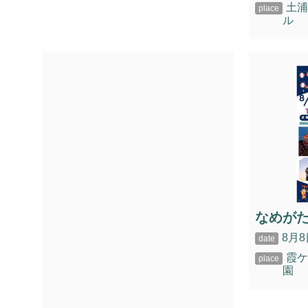
土
ル
なめが
8月8
霞
園