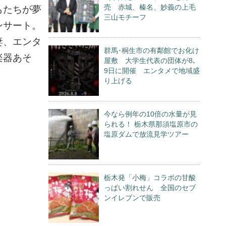
売 赤城、榛名、妙義の上毛
もたちが夢
三山モチーフ
ンサート。
妻、エンタ
群馬･桐生市の有鄰館でお化け
楽器あそ
屋敷 大学生代表の団体が8､
9日に開催 エンタメで地域盛
り上げる
今なら例年の10倍の水量が見
られる！ 栃木県那須塩原市の
塩原ダムで放流見学ツアー
栃木発「小梅」コラボの甘酸
っぱい割れせん 全国のセブ
ンイレブンで販売