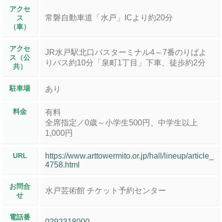
アクセ
常磐自動車道「水戸」ICより約20分
ス
（車）
アクセ
JR水戸駅北口バスターミナル4～7番のりばよ
ス（公
りバス約10分「泉町1丁目」下車、徒歩約2分
共）
駐車場
あり
料金
有料
全席指定／0歳～小学生500円、中学生以上
1,000円
URL
https://www.arttowermito.or.jp/hall/lineup/article_
4758.html
お問合
水戸芸術館 チケット予約センター
せ
電話番
0292318000