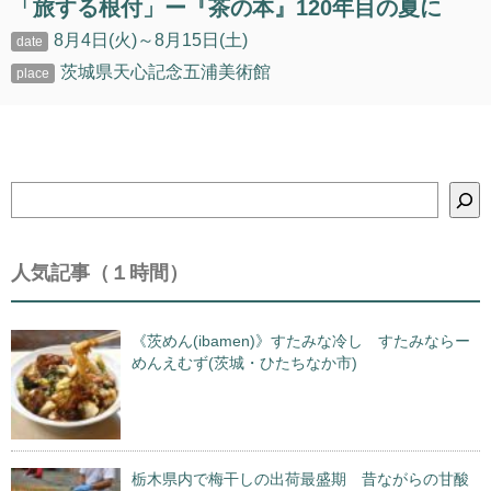
「旅する根付」ー『茶の本』120年目の夏に
8月4日(火)～8月15日(土)
茨城県天心記念五浦美術館
検
索
人気記事（１時間）
《茨めん(ibamen)》すたみな冷し すたみならー
めんえむず(茨城・ひたちなか市)
栃木県内で梅干しの出荷最盛期 昔ながらの甘酸