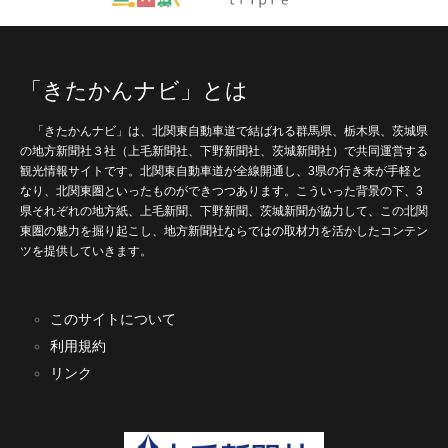
「きたかんナビ」とは
「きたかんナビ」は、北関東自動車道で結ばれる群馬県、栃木県、茨城県
の地方新聞社３社（上毛新聞社、下野新聞社、茨城新聞社）で共同運営する
観光情報サイトです。北関東自動車道が全線開通し、3県の行き来が手軽と
なり、北関東圏といったものができつつあります。こういった背景の下、3
県それぞれの地方紙、上毛新聞、下野新聞、茨城新聞が協力して、この北関
東圏の魅力を掘り起こし、地方新聞社ならではの取材力を活かしたコンテン
ツを提供していきます。
このサイトについて
利用規約
リンク