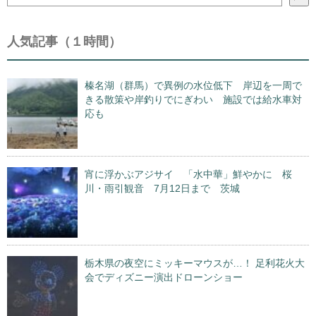
索
人気記事（１時間）
榛名湖（群馬）で異例の水位低下 岸辺を一周で
きる散策や岸釣りでにぎわい 施設では給水車対
応も
宵に浮かぶアジサイ 「水中華」鮮やかに 桜
川・雨引観音 7月12日まで 茨城
栃木県の夜空にミッキーマウスが…！ 足利花火大
会でディズニー演出ドローンショー