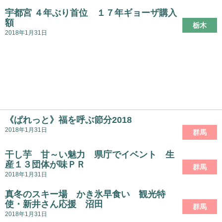
宇都宮 ４年ぶり首位 １７年ギョーザ購入
額
栃木
2018年1月31日
《ぱれっと》福を呼ぶ節分2018
2018年1月31日
群馬
干し芋 甘～い魅力 県庁でイベント 生
産１３団体が味ＰＲ
群馬
2018年1月31日
真冬のスキー場 かき氷早食い 観光特
使・新井さん応援 沼田
群馬
2018年1月31日