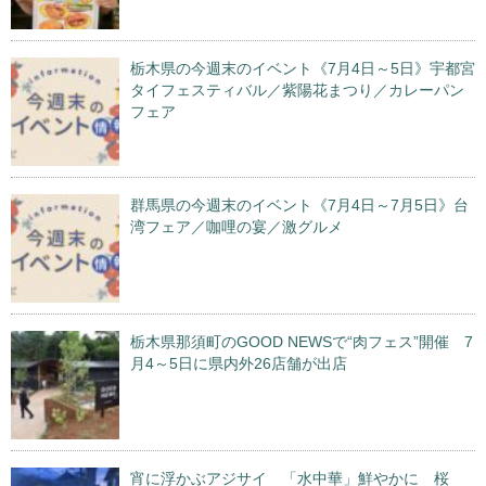
栃木県の今週末のイベント《7月4日～5日》宇都宮
タイフェスティバル／紫陽花まつり／カレーパン
フェア
群馬県の今週末のイベント《7月4日～7月5日》台
湾フェア／咖哩の宴／激グルメ
栃木県那須町のGOOD NEWSで“肉フェス”開催 7
月4～5日に県内外26店舗が出店
宵に浮かぶアジサイ 「水中華」鮮やかに 桜