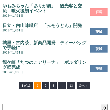
ゆもみちゃん「ありが湯」 観光客と交
流 噴火後初イベント
群馬
2018年1月31日
日立・内山味噌店 「みそうどん」開発
2018年1月31日
茨城
城里・古内茶、新商品開発 ティーバッグ
で手軽に
茨城
2018年1月31日
龍ケ崎「たつのこアリーナ」 ボルダリン
グ壁完成
茨城
2018年1月30日
1 of 13
1
2
3
…
13
次へ »
検