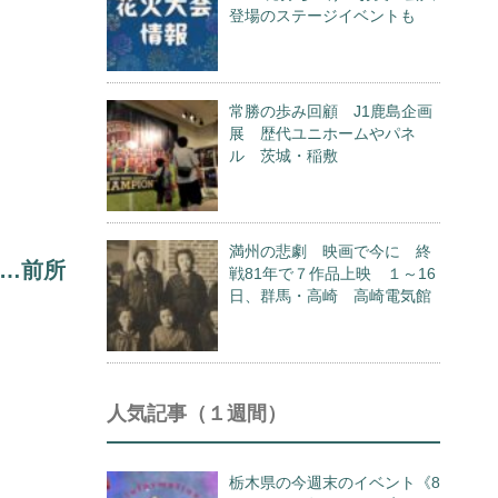
登場のステージイベントも
常勝の歩み回顧 J1鹿島企画
展 歴代ユニホームやパネ
ル 茨城・稲敷
満州の悲劇 映画で今に 終
…前所
戦81年で７作品上映 １～16
日、群馬・高崎 高崎電気館
人気記事（１週間）
栃木県の今週末のイベント《8