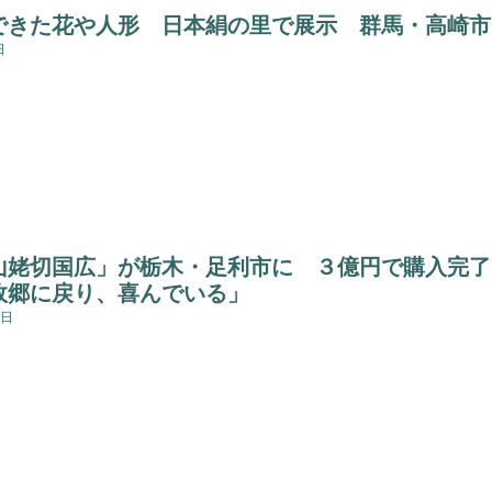
できた花や人形 日本絹の里で展示 群馬・高崎市
日
山姥切国広」が栃木・足利市に ３億円で購入完了
故郷に戻り、喜んでいる」
4日