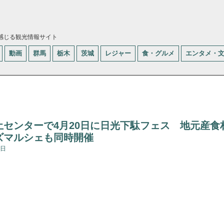
感じる観光情報サイト
動画
群馬
栃木
茨城
レジャー
食・グルメ
エンタメ・
土センターで4月20日に日光下駄フェス 地元産食
ズマルシェも同時開催
8日