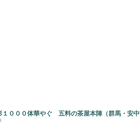
形１０００体華やぐ 五料の茶屋本陣（群馬・安中
日