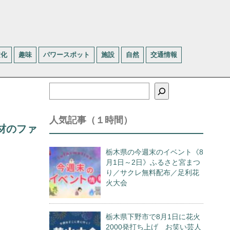
文化
趣味
パワースポット
施設
自然
交通情報
検
索
人気記事（１時間）
材のファ
栃木県の今週末のイベント《8
月1日～2日》ふるさと宮まつ
り／サクレ無料配布／足利花
火大会
栃木県下野市で8月1日に花火
2000発打ち上げ お笑い芸人