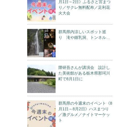
月1日～2日》ふるさと宮まつ
り／サクレ無料配布／足利花
火大会
群馬県内涼しいスポット巡
り 滝や鍾乳洞、トンネル…
隈研吾さんが講演会 設計し
た美術館がある栃木県那珂川
町で8月1日に
群馬県の今週末のイベント《8
月1日～8月2日》ハスまつり
／激グルメ／ナイトマーケッ
ト