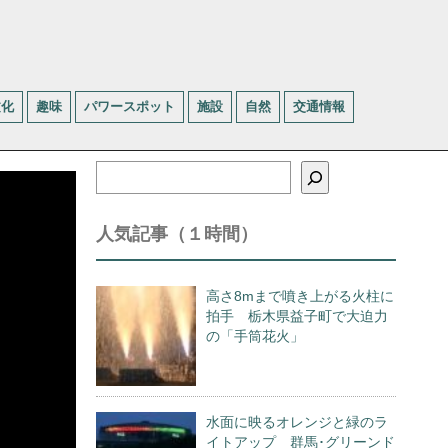
文化
趣味
パワースポット
施設
自然
交通情報
検
索
人気記事（１時間）
高さ8mまで噴き上がる火柱に
拍手 栃木県益子町で大迫力
の「手筒花火」
水面に映るオレンジと緑のラ
イトアップ 群馬･グリーンド