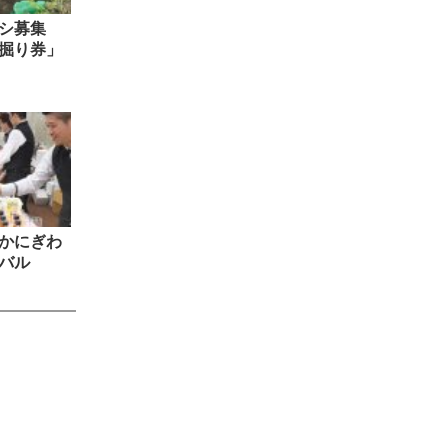
カシ募集
掘り券」
かにぎわ
バル