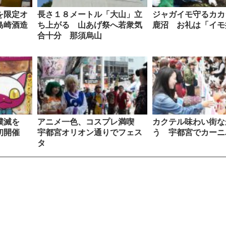
を限定オ
長さ１８メートル「大山」立
ジャガイモ守るカ
島崎酒造
ち上がる 山あげ祭へ若衆気
鹿沼 お礼は「イモ
合十分 那須烏山
分撲滅を
アニメ一色、コスプレ満喫
カクテル味わい街な
初開催
宇都宮オリオン通りでフェス
う 宇都宮でカーニ
タ