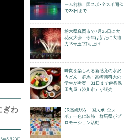
ーム前橋、国スポ･全スポ開催
で28日まで
栃木県真岡市で7月25日に大
花火大会 今年は新たに大迫
力“5号玉”打ち上げ
味変を楽しめる新感覚の水沢
うどん 群馬・高崎商科大の
学生が考案 31日まで伊香保
田丸屋（渋川市）が販売
にぎわ
JR高崎駅を「国スポ･全ス
ポ」一色に装飾 群馬県がプ
ロモーション活動
16年5月23日