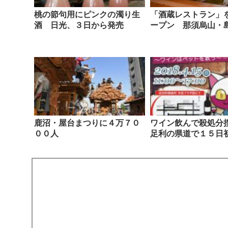
桃の節句用にピンクの濁り生
「酒蔵レストラン」
酒 日光、３日から発売
ープン 那須烏山・
鹿沼・屋台まつりに４万７０
ワイン飲んで殺処
００人
足利の県道で１５日