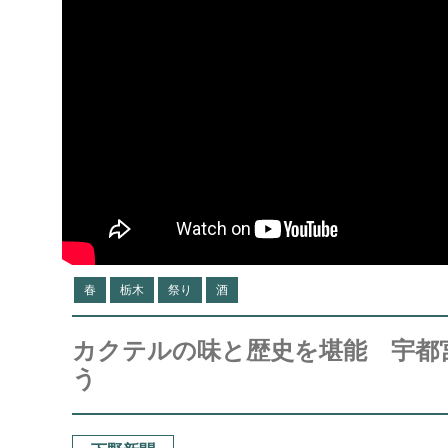
春
栃木
祭り
酒
カクテルの味と歴史を堪能 宇都
う