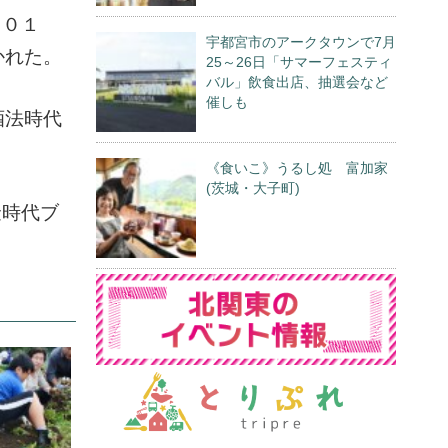
２０１
宇都宮市のアークタウンで7月
かれた。
25～26日「サマーフェスティ
バル」飲食出店、抽選会など
催しも
酒法時代
《食いこ》うるし処 富加家
(茨城・大子町)
金時代ブ