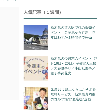
人気記事（１週間）
栃木県の道の駅で桃の販売イ
ベント 名産地から直送、昨
年はわずか１時間半で完売
栃木県の今週末のイベント《7
月18日～20日》宇都宮天王祭
／大谷夏祭り／小山祇園祭／
益子手筒花火
気温35度以上なら…かき氷を
無料サービス 栃木県真岡市
のゴルフ場で“夏応援”企画