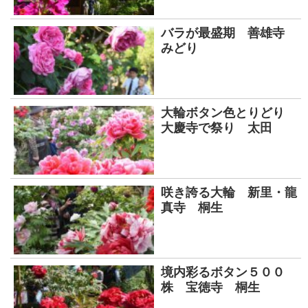
バラが最盛期 善雄寺
みどり
大輪ボタン色とりどり
大慶寺で祭り 太田
咲き誇る大輪 新里・龍
真寺 桐生
境内彩るボタン５００
株 宝徳寺 桐生