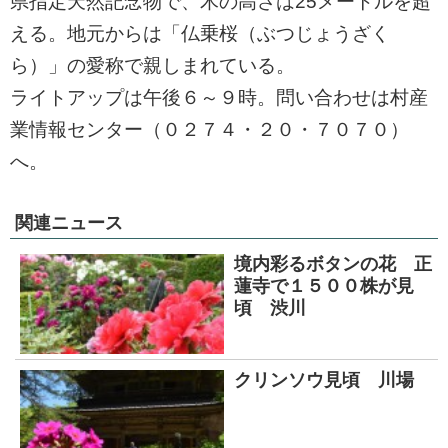
ㅤ県指定天然記念物で、木の高さは25メートルを超
える。地元からは「仏乗桜（ぶつじょうざく
ら）」の愛称で親しまれている。
ㅤライトアップは午後６～９時。問い合わせは村産
業情報センター（０２７４・２０・７０７０）
へ。
関連ニュース
境内彩るボタンの花 正
蓮寺で１５００株が見
頃 渋川
クリンソウ見頃 川場