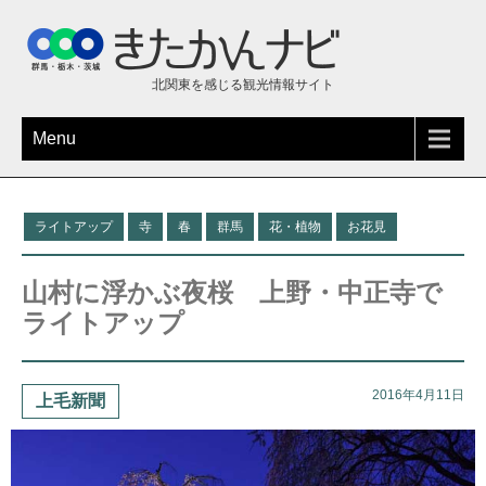
北関東を感じる観光情報サイト
Menu
ライトアップ
寺
春
群馬
花・植物
お花見
山村に浮かぶ夜桜 上野・中正寺で
ライトアップ
2016年4月11日
上毛新聞