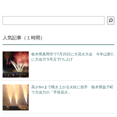
検
索
人気記事（１時間）
栃木県真岡市で7月25日に大花火大会 今年は新た
に大迫力“5号玉”打ち上げ
高さ8mまで噴き上がる火柱に拍手 栃木県益子町
で大迫力の「手筒花火」