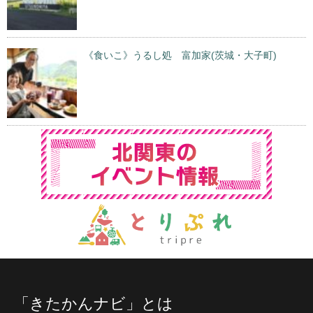
《食いこ》うるし処 富加家(茨城・大子町)
「きたかんナビ」とは