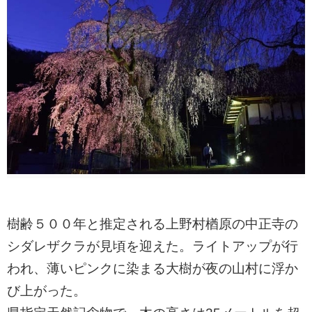
ㅤ樹齢５００年と推定される上野村楢原の中正寺の
シダレザクラが見頃を迎えた。ライトアップが行
われ、薄いピンクに染まる大樹が夜の山村に浮か
び上がった。