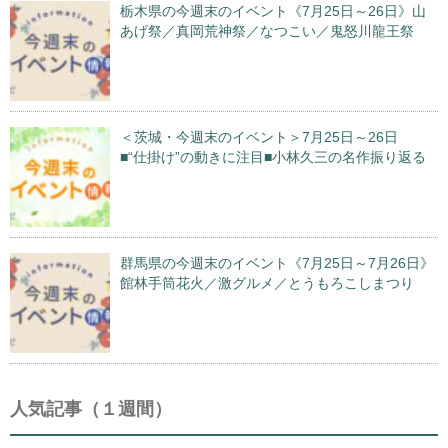
栃木県の今週末のイベント《7月25日～26日》山
あげ祭／真岡荒神祭／なつこい／鬼怒川龍王祭
＜茨城・今週末のイベント＞7月25日～26日
■“仕掛け”の動きに注目■小林久三の名作振り返る
群馬県の今週末のイベント《7月25日～7月26日》
館林手筒花火／激グルメ／とうもろこしまつり
人気記事（１週間）