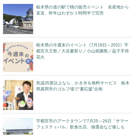
栃木県の道の駅で桃の販売イベント 名産地から
直送、昨年はわずか１時間半で完売
栃木県の今週末のイベント《7月18日～20日》宇
都宮天王祭／大谷夏祭り／小山祇園祭／益子手筒
花火
気温35度以上なら…かき氷を無料サービス 栃木
県真岡市のゴルフ場で“夏応援”企画
宇都宮市のアークタウンで7月25～26日「サマー
フェスティバル」飲食出店、抽選会など催しも