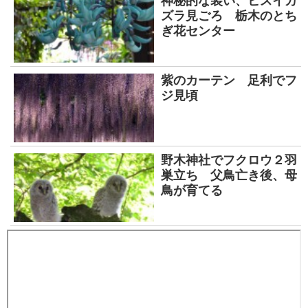
神秘的な装い、ヒスイカ
ズラ見ごろ 栃木のとち
ぎ花センター
紫のカーテン 足利でフ
ジ見頃
野木神社でフクロウ２羽
巣立ち 父鳥亡き後、母
鳥が育てる