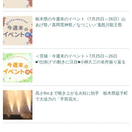
栃木県の今週末のイベント《7月25日～26日》山
あげ祭／真岡荒神祭／なつこい／鬼怒川龍王祭
＜茨城・今週末のイベント＞7月25日～26日
■“仕掛け”の動きに注目■小林久三の名作振り返る
高さ8mまで噴き上がる火柱に拍手 栃木県益子町
で大迫力の「手筒花火」