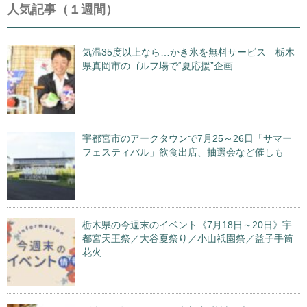
人気記事（１週間）
気温35度以上なら…かき氷を無料サービス 栃木
県真岡市のゴルフ場で“夏応援”企画
宇都宮市のアークタウンで7月25～26日「サマー
フェスティバル」飲食出店、抽選会など催しも
栃木県の今週末のイベント《7月18日～20日》宇
都宮天王祭／大谷夏祭り／小山祇園祭／益子手筒
花火