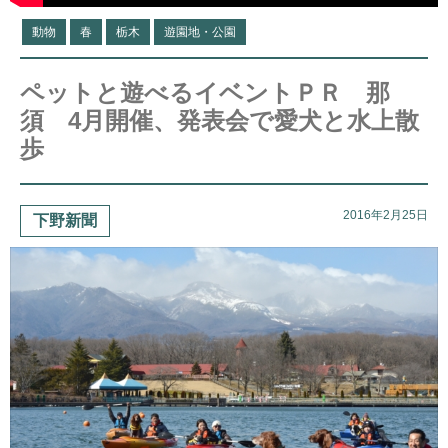
動物
春
栃木
遊園地・公園
ペットと遊べるイベントＰＲ 那
須 4月開催、発表会で愛犬と水上散
歩
2016年2月25日
下野新聞