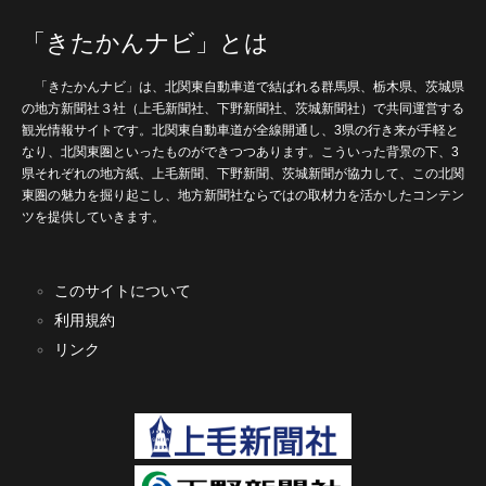
「きたかんナビ」とは
「きたかんナビ」は、北関東自動車道で結ばれる群馬県、栃木県、茨城県
の地方新聞社３社（上毛新聞社、下野新聞社、茨城新聞社）で共同運営する
観光情報サイトです。北関東自動車道が全線開通し、3県の行き来が手軽と
なり、北関東圏といったものができつつあります。こういった背景の下、3
県それぞれの地方紙、上毛新聞、下野新聞、茨城新聞が協力して、この北関
東圏の魅力を掘り起こし、地方新聞社ならではの取材力を活かしたコンテン
ツを提供していきます。
このサイトについて
利用規約
リンク