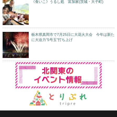
《食いこ》うるし処 富加家(茨城・大子町)
栃木県真岡市で7月25日に大花火大会 今年は新た
に大迫力“5号玉”打ち上げ