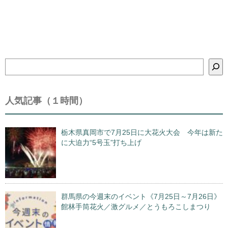
検
索
人気記事（１時間）
栃木県真岡市で7月25日に大花火大会 今年は新た
に大迫力“5号玉”打ち上げ
群馬県の今週末のイベント《7月25日～7月26日》
館林手筒花火／激グルメ／とうもろこしまつり