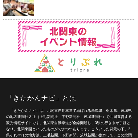
「きたかんナビ」とは
「きたかんナビ」は、北関東自動車道で結ばれる群馬県、栃木県、茨城県
の地方新聞社３社（上毛新聞社、下野新聞社、茨城新聞社）で共同運営する
観光情報サイトです。北関東自動車道が全線開通し、3県の行き来が手軽と
なり、北関東圏といったものができつつあります。こういった背景の下、3
県それぞれの地方紙、上毛新聞、下野新聞、茨城新聞が協力して、この北関