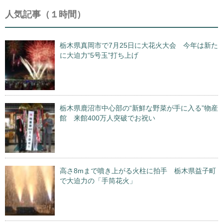
人気記事（１時間）
栃木県真岡市で7月25日に大花火大会 今年は新た
に大迫力“5号玉”打ち上げ
栃木県鹿沼市中心部の“新鮮な野菜が手に入る”物産
館 来館400万人突破でお祝い
高さ8mまで噴き上がる火柱に拍手 栃木県益子町
で大迫力の「手筒花火」