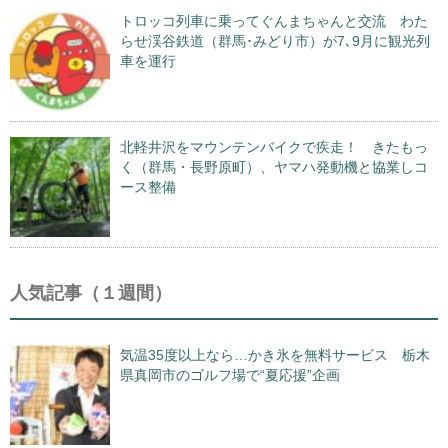
トロッコ列車に乗ってぐんまちゃんと交流 わた
らせ渓谷鉄道（群馬･みどり市）が7､9月に観光列
車を運行
北軽井沢をマウンテンバイクで疾走！ きたもっ
く（群馬・長野原町）、ヤマハ発動機と協業しコ
ース整備
人気記事（１週間）
気温35度以上なら…かき氷を無料サービス 栃木
県真岡市のゴルフ場で“夏応援”企画