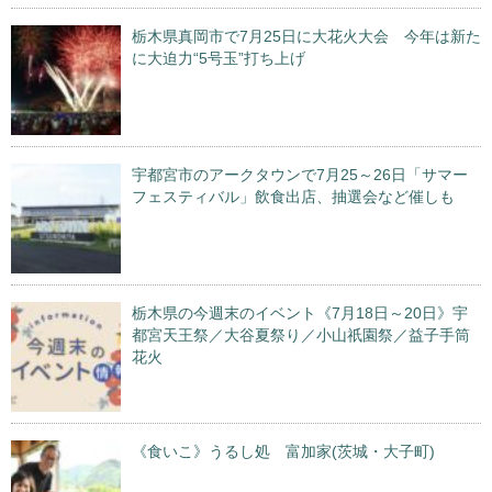
栃木県真岡市で7月25日に大花火大会 今年は新た
に大迫力“5号玉”打ち上げ
宇都宮市のアークタウンで7月25～26日「サマー
フェスティバル」飲食出店、抽選会など催しも
栃木県の今週末のイベント《7月18日～20日》宇
都宮天王祭／大谷夏祭り／小山祇園祭／益子手筒
花火
《食いこ》うるし処 富加家(茨城・大子町)