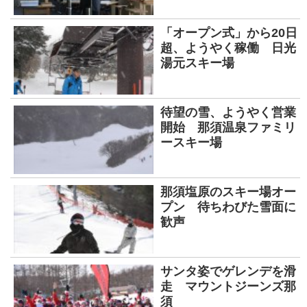
「オープン式」から20日
超、ようやく稼働 日光
湯元スキー場
待望の雪、ようやく営業
開始 那須温泉ファミリ
ースキー場
那須塩原のスキー場オー
プン 待ちわびた雪面に
歓声
サンタ姿でゲレンデを滑
走 マウントジーンズ那
須