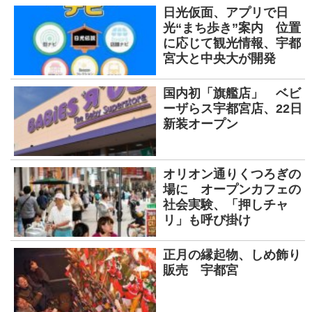
日光仮面、アプリで日
光“まち歩き”案内 位置
に応じて観光情報、宇都
宮大と中央大が開発
国内初「旗艦店」 ベビ
ーザらス宇都宮店、22日
新装オープン
オリオン通りくつろぎの
場に オープンカフェの
社会実験、「押しチャ
リ」も呼び掛け
正月の縁起物、しめ飾り
販売 宇都宮