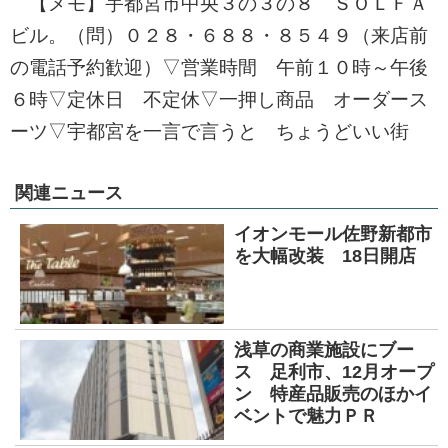
【メモ】宇都宮市中央３の３の８ ＳＯＬＦＡ
ビル。（問）０２８・６８８・８５４９（来店前
の電話予約歓迎）▽営業時間 午前１０時～午後
６時▽定休日 不定休▽一押し商品 オーダース
ーツ▽宇都宮を一言で言うと ちょうどいい街
関連ニュース
イオンモール佐野新都市
を大幅改装 18日開店
浅草の商業施設にブー
ス 足利市、12月オープ
ン 特産品販売のほかイ
ベントで魅力ＰＲ