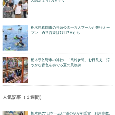
の想定より7カ月早く
栃木県真岡市の井頭公園一万人プールが先行オー
プン 通常営業は7月17日から
栃木県佐野市の神社に「風鈴参道」お目見え 涼
やかな音色を奏でる夏の風物詩
人気記事（１週間）
栃木県の“日本一広い”道の駅が初受賞 利用客数、