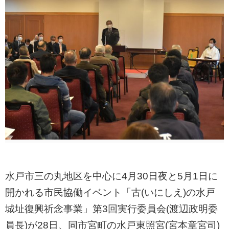
水戸市三の丸地区を中心に4月30日夜と5月1日に
開かれる市民協働イベント「古(いにしえ)の水戸
城址復興祈念事業」第3回実行委員会(渡辺政明委
員長)が28日、同市宮町の水戸東照宮(宮本章宮司)