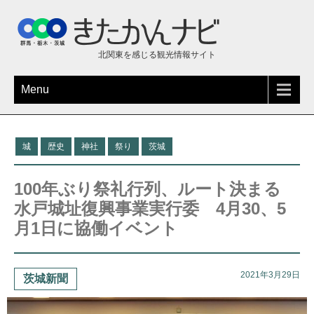
北関東を感じる観光情報サイト
Menu
城
歴史
神社
祭り
茨城
100年ぶり祭礼行列、ルート決まる
水戸城址復興事業実行委 4月30、5
月1日に協働イベント
2021年3月29日
茨城新聞