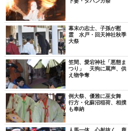
下妻・タバンカ祭
幕末の志士、子孫が慰
霊 水戸・回天神社秋季
大祭
笠間、愛宕神社「悪態ま
つり」 天狗に罵声、供
え物争奪
例大祭、優雅に巫女舞
行方・化蘇沼稲荷、相撲
も奉納
人馬一体、心射抜く 鹿