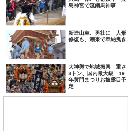
島神宮で流鏑馬神事
新造山車、勇壮に 人形
修復も、潮来で奉納曳き
大神輿で地域振興 重さ
3トン、国内最大級 19
年黄門まつりお披露目予
定